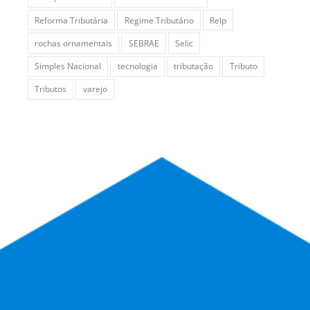
Reforma Tributária
Regime Tributário
Relp
rochas ornamentais
SEBRAE
Selic
Simples Nacional
tecnologia
tributação
Tributo
Tributos
varejo