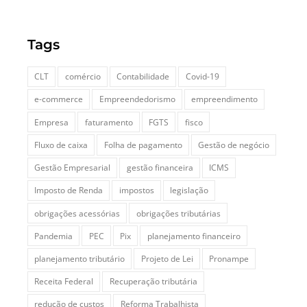
Tags
CLT
comércio
Contabilidade
Covid-19
e-commerce
Empreendedorismo
empreendimento
Empresa
faturamento
FGTS
fisco
Fluxo de caixa
Folha de pagamento
Gestão de negócio
Gestão Empresarial
gestão financeira
ICMS
Imposto de Renda
impostos
legislação
obrigações acessórias
obrigações tributárias
Pandemia
PEC
Pix
planejamento financeiro
planejamento tributário
Projeto de Lei
Pronampe
Receita Federal
Recuperação tributária
redução de custos
Reforma Trabalhista