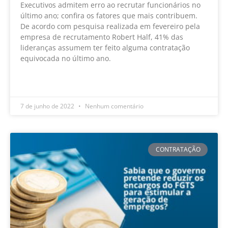
Executivos admitem erro ao recrutar funcionários no
último ano; confira os fatores que mais contribuem.
De acordo com pesquisa realizada em fevereiro pela
empresa de recrutamento Robert Half, 41% das
lideranças assumem ter feito alguma contratação
equivocada no último ano.
LEIA MAIS »
7 de junho de 2022
Nenhum comentário
CONTRATAÇÃO