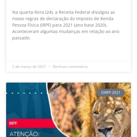
Na quarta-feira (24), a Receita Federal divulgou as
novas regras de declaração do Imposto de Renda
Pessoa Física (IRPF) para 2021 (ano base 2020).
Aconteceram algumas mudanças em relação ao ano
passado.
LEIA MAIS »
2 de março de 2021
Nenhum comentário
DIRPF 2021