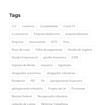
Tags
CLT
comércio
Contabilidade
Covid-19
e-commerce
Empreendedorismo
empreendimento
Empresa
faturamento
FGTS
fisco
Fluxo de caixa
Folha de pagamento
Gestão de negócio
Gestão Empresarial
gestão financeira
ICMS
Imposto de Renda
impostos
legislação
obrigações acessórias
obrigações tributárias
Pandemia
PEC
Pix
planejamento financeiro
planejamento tributário
Projeto de Lei
Pronampe
Receita Federal
Recuperação tributária
redução de custos
Reforma Trabalhista