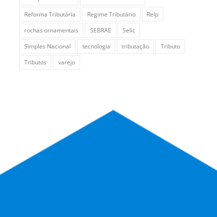
Reforma Tributária
Regime Tributário
Relp
rochas ornamentais
SEBRAE
Selic
Simples Nacional
tecnologia
tributação
Tributo
Tributos
varejo