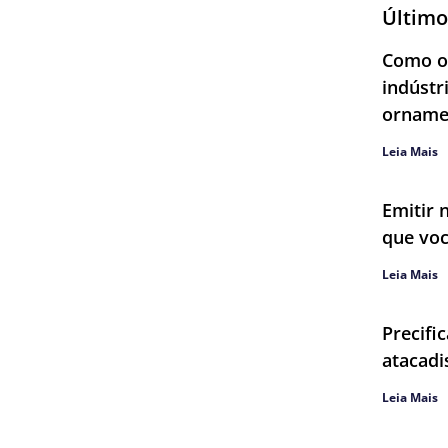
Último
Como ob
indústr
orname
Leia Mais
Emitir 
que voc
Leia Mais
Precifi
atacadi
Leia Mais