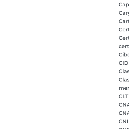
Capi
Car
Car
Cer
Cer
cert
Cib
CID
Clas
Clas
mer
CLT
CN
CNA
CNI