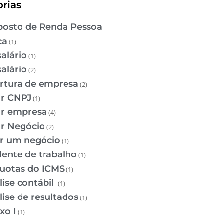
rias
osto de Renda Pessoa
ca
(1)
salário
(1)
salário
(2)
rtura de empresa
(2)
ir CNPJ
(1)
ir empresa
(4)
ir Negócio
(2)
ir um negócio
(1)
dente de trabalho
(1)
quotas do ICMS
(1)
lise contábil
(1)
lise de resultados
(1)
xo I
(1)