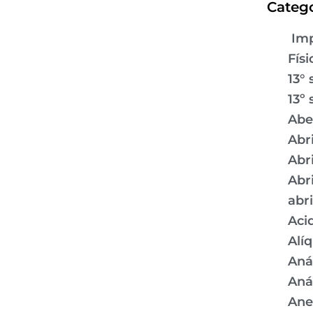
Catego
Imp
Físi
13° 
13º 
Abe
Abr
Abr
Abr
abr
Aci
Alí
Aná
Aná
Ane