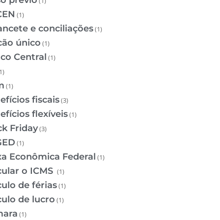
so prévio
(1)
CEN
(1)
ancete e conciliações
(1)
cão único
(1)
co Central
(1)
1)
m
(1)
fícios fiscais
(3)
fícios flexíveis
(1)
ck Friday
(3)
GED
(1)
xa Econômica Federal
(1)
cular o ICMS
(1)
ulo de férias
(1)
culo de lucro
(1)
ara
(1)