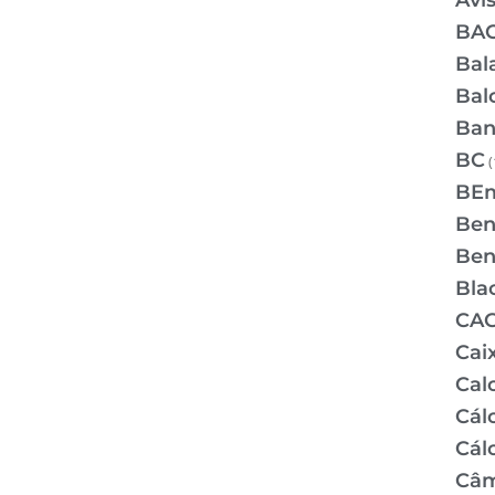
Avi
BA
Bal
Bal
Ban
BC
(
BE
Bene
Bene
Bla
CA
Cai
Cal
Cálc
Cál
Câm