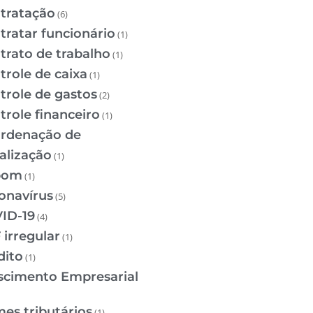
tratação
(6)
tratar funcionário
(1)
trato de trabalho
(1)
trole de caixa
(1)
trole de gastos
(2)
trole financeiro
(1)
rdenação de
calização
(1)
pom
(1)
onavírus
(5)
ID-19
(4)
 irregular
(1)
dito
(1)
scimento Empresarial
mes tributários
(1)