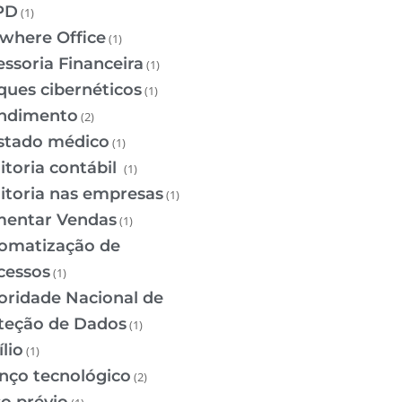
PD
(1)
where Office
(1)
essoria Financeira
(1)
ques cibernéticos
(1)
ndimento
(2)
stado médico
(1)
itoria contábil
(1)
itoria nas empresas
(1)
entar Vendas
(1)
omatização de
cessos
(1)
oridade Nacional de
teção de Dados
(1)
lio
(1)
nço tecnológico
(2)