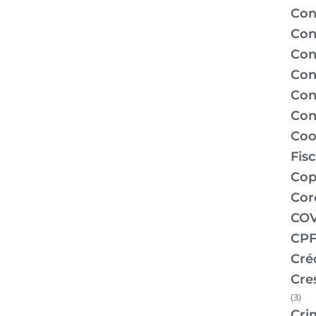
Con
Con
Con
Con
Con
Con
Coo
Fis
Co
Cor
COV
CPF
Cré
Cre
(3)
Cri