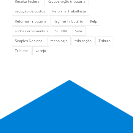
Receita Federal
Recuperação tributária
redução de custos
Reforma Trabalhista
Reforma Tributária
Regime Tributário
Relp
rochas ornamentais
SEBRAE
Selic
Simples Nacional
tecnologia
tributação
Tributo
Tributos
varejo