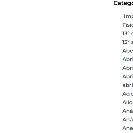
Catego
Imp
Físi
13° 
13º 
Abe
Abr
Abr
Abr
abr
Aci
Alí
Aná
Aná
Ane