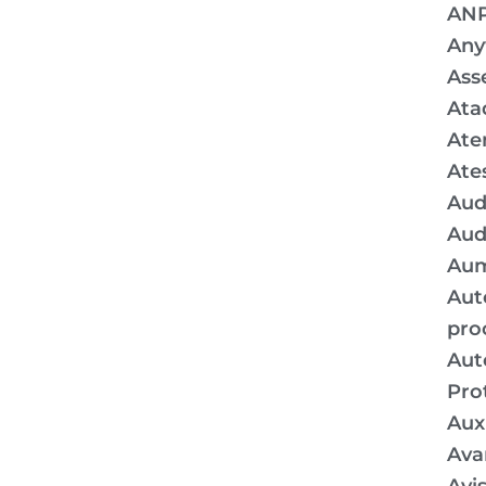
AN
Any
Ass
Ata
Ate
Ate
Aud
Aud
Aum
Aut
pro
Aut
Pro
Auxí
Ava