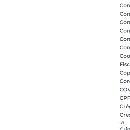
Con
Con
Con
Con
Con
Con
Coo
Fis
Co
Cor
COV
CPF
Cré
Cre
(3)
Cri