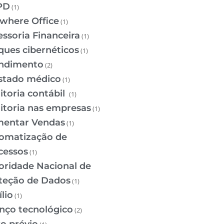
PD
(1)
where Office
(1)
essoria Financeira
(1)
ques cibernéticos
(1)
ndimento
(2)
stado médico
(1)
itoria contábil
(1)
itoria nas empresas
(1)
entar Vendas
(1)
omatização de
cessos
(1)
oridade Nacional de
teção de Dados
(1)
lio
(1)
nço tecnológico
(2)