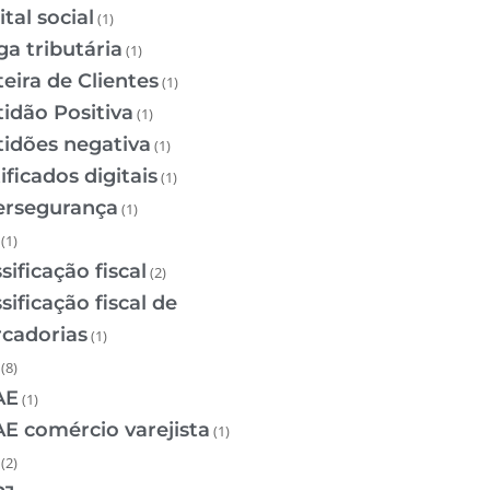
tal social
(1)
ga tributária
(1)
teira de Clientes
(1)
tidão Positiva
(1)
tidões negativa
(1)
ificados digitais
(1)
ersegurança
(1)
(1)
sificação fiscal
(2)
sificação fiscal de
cadorias
(1)
(8)
AE
(1)
E comércio varejista
(1)
(2)