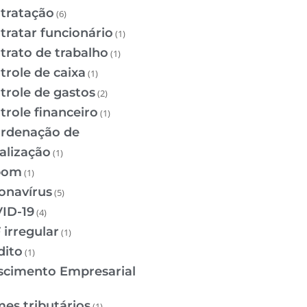
tratação
(6)
tratar funcionário
(1)
trato de trabalho
(1)
trole de caixa
(1)
trole de gastos
(2)
trole financeiro
(1)
rdenação de
calização
(1)
pom
(1)
onavírus
(5)
ID-19
(4)
 irregular
(1)
dito
(1)
scimento Empresarial
mes tributários
(1)