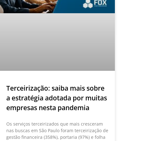
Terceirização: saiba mais sobre
a estratégia adotada por muitas
empresas nesta pandemia
Os serviços terceirizados que mais cresceram
nas buscas em São Paulo foram terceirização de
gestão financeira (358%), portaria (97%) e folha