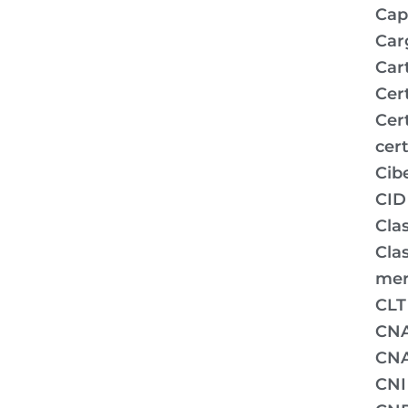
Capi
Car
Car
Cer
Cer
cert
Cib
CID
Clas
Clas
mer
CLT
CN
CNA
CNI