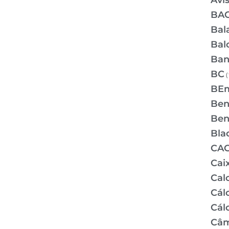
Avi
BA
Bal
Bal
Ban
BC
(
BE
Bene
Bene
Bla
CA
Cai
Cal
Cálc
Cál
Câm