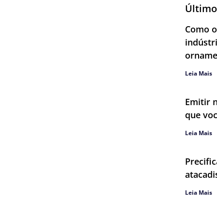
Último
Como ob
indústr
orname
Leia Mais
Emitir 
que voc
Leia Mais
Precifi
atacadi
Leia Mais