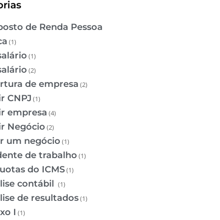
rias
osto de Renda Pessoa
ca
(1)
salário
(1)
salário
(2)
rtura de empresa
(2)
ir CNPJ
(1)
ir empresa
(4)
ir Negócio
(2)
ir um negócio
(1)
dente de trabalho
(1)
quotas do ICMS
(1)
lise contábil
(1)
lise de resultados
(1)
xo I
(1)