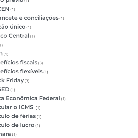
so prévio
(1)
CEN
(1)
ancete e conciliações
(1)
cão único
(1)
co Central
(1)
1)
m
(1)
fícios fiscais
(3)
fícios flexíveis
(1)
ck Friday
(3)
GED
(1)
xa Econômica Federal
(1)
cular o ICMS
(1)
ulo de férias
(1)
culo de lucro
(1)
ara
(1)