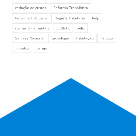
redução de custos
Reforma Trabalhista
Reforma Tributária
Regime Tributário
Relp
rochas ornamentais
SEBRAE
Selic
Simples Nacional
tecnologia
tributação
Tributo
Tributos
varejo