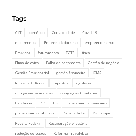
Tags
CLT
comércio
Contabilidade
Covid-19
e-commerce
Empreendedorismo
empreendimento
Empresa
faturamento
FGTS
fisco
Fluxo de caixa
Folha de pagamento
Gestão de negócio
Gestão Empresarial
gestão financeira
ICMS
Imposto de Renda
impostos
legislação
obrigações acessórias
obrigações tributárias
Pandemia
PEC
Pix
planejamento financeiro
planejamento tributário
Projeto de Lei
Pronampe
Receita Federal
Recuperação tributária
redução de custos
Reforma Trabalhista