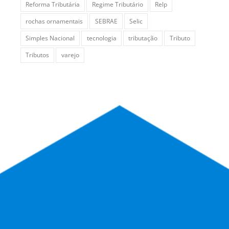
Reforma Tributária
Regime Tributário
Relp
rochas ornamentais
SEBRAE
Selic
Simples Nacional
tecnologia
tributação
Tributo
Tributos
varejo