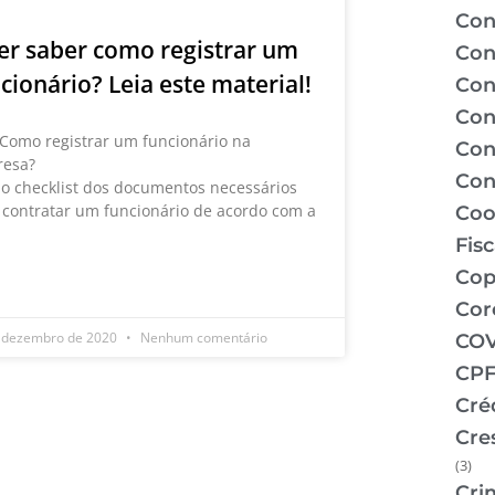
Con
r saber como registrar um
Con
cionário? Leia este material!
Con
Con
 Como registrar um funcionário na
Con
esa?
Con
 o checklist dos documentos necessários
 contratar um funcionário de acordo com a
Coo
Fis
Co
 MAIS »
Cor
 dezembro de 2020
Nenhum comentário
COV
CPF
Cré
Cre
(3)
Cri