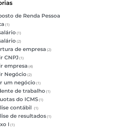
rias
osto de Renda Pessoa
ca
(1)
salário
(1)
salário
(2)
rtura de empresa
(2)
ir CNPJ
(1)
ir empresa
(4)
ir Negócio
(2)
ir um negócio
(1)
dente de trabalho
(1)
quotas do ICMS
(1)
lise contábil
(1)
lise de resultados
(1)
xo I
(1)