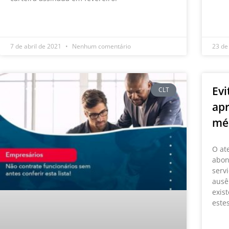
LEIA
LEIA MAIS »
7 de abril de 2021
Nenhum comentário
23 de
Evi
CLT
apr
méd
O at
abon
serv
ausê
exis
este
LEIA