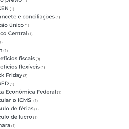
so prévio
(1)
CEN
(1)
ancete e conciliações
(1)
cão único
(1)
co Central
(1)
1)
m
(1)
fícios fiscais
(3)
fícios flexíveis
(1)
ck Friday
(3)
GED
(1)
xa Econômica Federal
(1)
cular o ICMS
(1)
ulo de férias
(1)
culo de lucro
(1)
ara
(1)