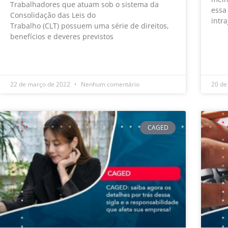
Trabalhadores que atuam sob o sistema da
essa
Consolidação das Leis do
intr
Trabalho (CLT) possuem uma série de direitos,
benefícios e deveres previstos
LEIA
LEIA MAIS »
22 de março de 2022
Nenhum comentário
20 de
CAGED