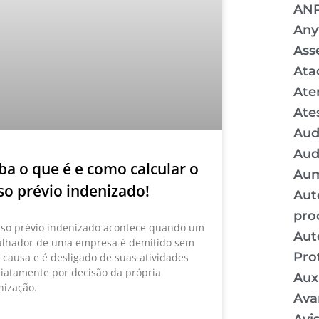
AN
Any
Ass
Ata
Ate
Ate
Aud
Aud
ba o que é e como calcular o
Aum
so prévio indenizado!
Aut
pro
iso prévio indenizado acontece quando um
Aut
alhador de uma empresa é demitido sem
Pro
a causa e é desligado de suas atividades
iatamente por decisão da própria
Auxí
nização.
Ava