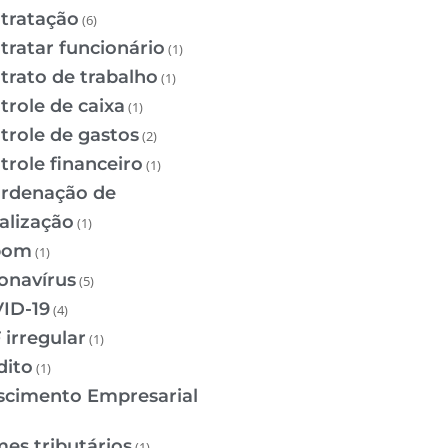
tratação
(6)
tratar funcionário
(1)
trato de trabalho
(1)
trole de caixa
(1)
trole de gastos
(2)
trole financeiro
(1)
rdenação de
calização
(1)
pom
(1)
onavírus
(5)
ID-19
(4)
 irregular
(1)
dito
(1)
scimento Empresarial
mes tributários
(1)