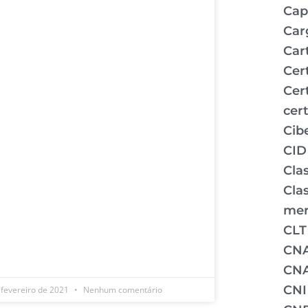
Capi
Car
Car
Cer
Cer
cert
Cib
CID
Clas
Clas
mer
CLT
CN
CNA
CNI
 fevereiro de 2021
Nenhum comentário