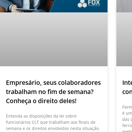
Empresário, seus colaboradores
Int
trabalham no fim de semana?
co
Conheça o direito deles!
Faze
é um
Entenda as disposições da lei sobre
das 
funcionários CLT que trabalham aos finais de
ferr
semana e os direitos envolvidos nesta situação.
melh