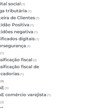
tal social
(1)
ga tributária
(1)
teira de Clientes
(1)
tidão Positiva
(1)
tidões negativa
(1)
ificados digitais
(1)
ersegurança
(1)
(1)
sificação fiscal
(2)
sificação fiscal de
cadorias
(1)
(8)
AE
(1)
E comércio varejista
(1)
(2)