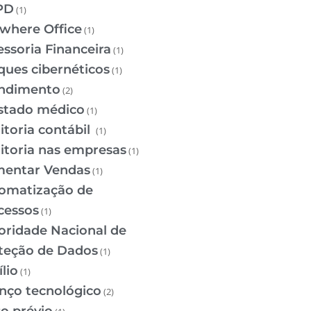
PD
(1)
where Office
(1)
essoria Financeira
(1)
ques cibernéticos
(1)
ndimento
(2)
stado médico
(1)
itoria contábil
(1)
itoria nas empresas
(1)
entar Vendas
(1)
omatização de
cessos
(1)
oridade Nacional de
teção de Dados
(1)
lio
(1)
nço tecnológico
(2)