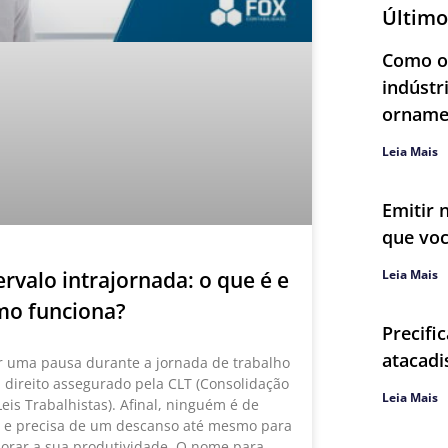
Último
Como ob
indústr
orname
Leia Mais
Emitir 
que voc
ervalo intrajornada: o que é e
Leia Mais
mo funciona?
Precifi
atacadi
r uma pausa durante a jornada de trabalho
 direito assegurado pela CLT (Consolidação
Leia Mais
Leis Trabalhistas). Afinal, ninguém é de
o e precisa de um descanso até mesmo para
orar a sua produtividade. O nome para