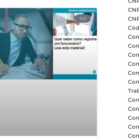
CN
CNP
CNP
CLT
Cód
Com
Com
Com
Com
Com
Con
Tra
Con
Con
Con
Con
Con