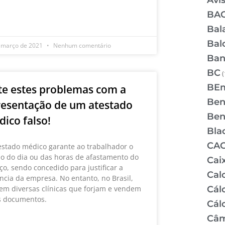
Avi
 MAIS »
BA
Bal
Bal
 março de 2021
Nenhum comentário
Ban
BC
(
BE
te estes problemas com a
Bene
esentação de um atestado
Bene
ico falso!
Bla
CA
estado médico garante ao trabalhador o
o do dia ou das horas de afastamento do
Cai
iço, sendo concedido para justificar a
Cal
ncia da empresa. No entanto, no Brasil,
tem diversas clínicas que forjam e vendem
Cálc
s documentos.
Cál
Câm
 MAIS »