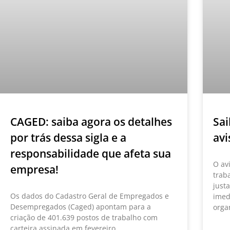
CAGED: saiba agora os detalhes
Sai
por trás dessa sigla e a
avi
responsabilidade que afeta sua
O av
empresa!
trab
just
Os dados do Cadastro Geral de Empregados e
imed
Desempregados (Caged) apontam para a
orga
criação de 401.639 postos de trabalho com
carteira assinada em fevereiro.