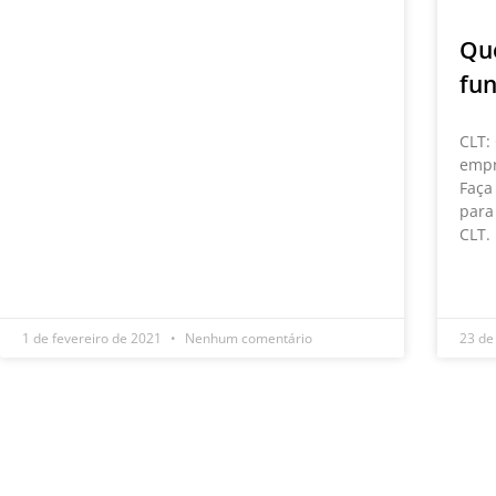
Que
fun
CLT:
empr
Faça
para
CLT.
LEIA
1 de fevereiro de 2021
Nenhum comentário
23 de