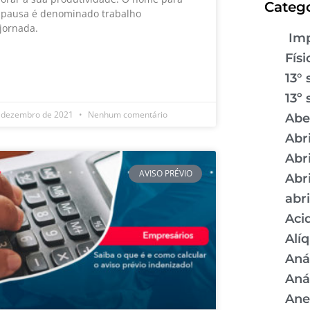
Catego
 pausa é denominado trabalho
ajornada.
Imp
Físi
 MAIS »
13° 
13º 
 dezembro de 2021
Nenhum comentário
Abe
Abr
Abr
AVISO PRÉVIO
Abr
abr
Aci
Alí
Aná
Aná
Ane