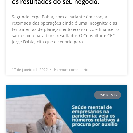
os resultados do seu negócio.
Segundo Jorge Bahia, com a variante ômicron, a
retomada das operações ainda é uma incógnita; e as
ferramentas de planejamento econômico e financeiro
são a saída para bons resultados O Consultor e CEO
Jorge Bahia, cita que o cenário para
LEIA MAIS »
17 de janeiro de 2022
Nenhum comentário
PANDEMIA