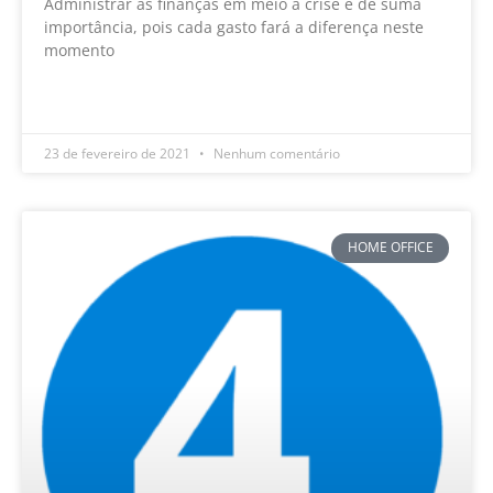
Administrar as finanças em meio a crise é de suma
importância, pois cada gasto fará a diferença neste
momento
LEIA MAIS »
23 de fevereiro de 2021
Nenhum comentário
HOME OFFICE