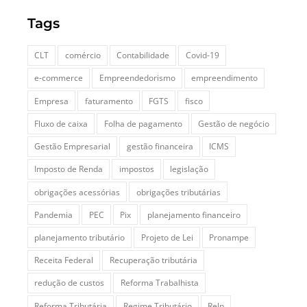
Tags
CLT
comércio
Contabilidade
Covid-19
e-commerce
Empreendedorismo
empreendimento
Empresa
faturamento
FGTS
fisco
Fluxo de caixa
Folha de pagamento
Gestão de negócio
Gestão Empresarial
gestão financeira
ICMS
Imposto de Renda
impostos
legislação
obrigações acessórias
obrigações tributárias
Pandemia
PEC
Pix
planejamento financeiro
planejamento tributário
Projeto de Lei
Pronampe
Receita Federal
Recuperação tributária
redução de custos
Reforma Trabalhista
Reforma Tributária
Regime Tributário
Relp