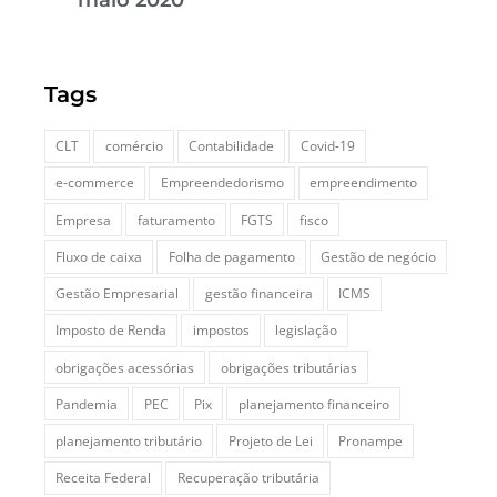
maio 2020
Tags
CLT
comércio
Contabilidade
Covid-19
e-commerce
Empreendedorismo
empreendimento
Empresa
faturamento
FGTS
fisco
Fluxo de caixa
Folha de pagamento
Gestão de negócio
Gestão Empresarial
gestão financeira
ICMS
Imposto de Renda
impostos
legislação
obrigações acessórias
obrigações tributárias
Pandemia
PEC
Pix
planejamento financeiro
planejamento tributário
Projeto de Lei
Pronampe
Receita Federal
Recuperação tributária