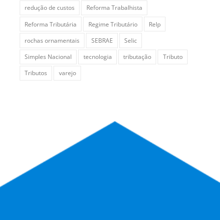
redução de custos
Reforma Trabalhista
Reforma Tributária
Regime Tributário
Relp
rochas ornamentais
SEBRAE
Selic
Simples Nacional
tecnologia
tributação
Tributo
Tributos
varejo