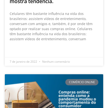
mostra tendência.
Celulares têm bastante influência na vida dos
brasileiros: assistem vídeos de entretenimento,
conversam com amigos e, também, é por onde têm
optado por realizar suas compras online. Celulares
têm bastante influência na vida dos brasileiros:
assistem vídeos de entretenimento, conversam
LEIA MAIS »
7 de janeiro de 2022
Nenhum comentário
COMÉRCIO ONLINE