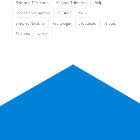
Reforma Tributária
Regime Tributário
Relp
rochas ornamentais
SEBRAE
Selic
Simples Nacional
tecnologia
tributação
Tributo
Tributos
varejo