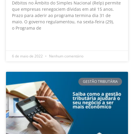
Débitos no Âmbito do Simples Nacional (Relp) permite
que empresas renegociem dívidas em até 15 anos.
Prazo para aderir ao programa termina dia 31 de
maio. O governo regulamentou, na sexta-feira (29),
o Programa de
LEIA MAIS »
6 de maio de 2022
Nenhum comentário
GESTÃO TRIBUTÁRIA