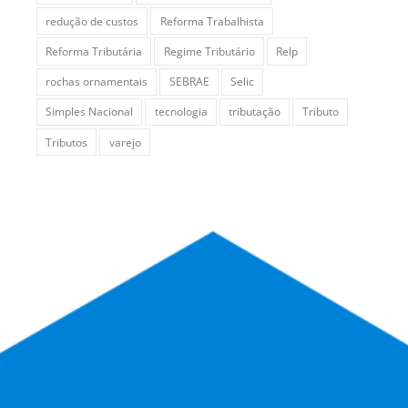
redução de custos
Reforma Trabalhista
Reforma Tributária
Regime Tributário
Relp
rochas ornamentais
SEBRAE
Selic
Simples Nacional
tecnologia
tributação
Tributo
Tributos
varejo