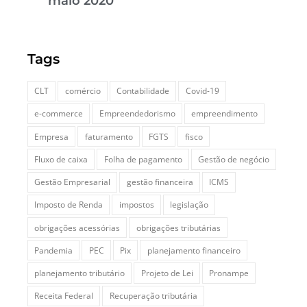
maio 2020
Tags
CLT
comércio
Contabilidade
Covid-19
e-commerce
Empreendedorismo
empreendimento
Empresa
faturamento
FGTS
fisco
Fluxo de caixa
Folha de pagamento
Gestão de negócio
Gestão Empresarial
gestão financeira
ICMS
Imposto de Renda
impostos
legislação
obrigações acessórias
obrigações tributárias
Pandemia
PEC
Pix
planejamento financeiro
planejamento tributário
Projeto de Lei
Pronampe
Receita Federal
Recuperação tributária