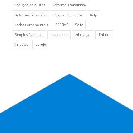
redução de custos
Reforma Trabalhista
Reforma Tributária
Regime Tributário
Relp
rochas ornamentais
SEBRAE
Selic
Simples Nacional
tecnologia
tributação
Tributo
Tributos
varejo