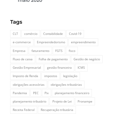
maio 2020
Tags
CLT
comércio
Contabilidade
Covid-19
e-commerce
Empreendedorismo
empreendimento
Empresa
faturamento
FGTS
fisco
Fluxo de caixa
Folha de pagamento
Gestão de negócio
Gestão Empresarial
gestão financeira
ICMS
Imposto de Renda
impostos
legislação
obrigações acessórias
obrigações tributárias
Pandemia
PEC
Pix
planejamento financeiro
planejamento tributário
Projeto de Lei
Pronampe
Receita Federal
Recuperação tributária