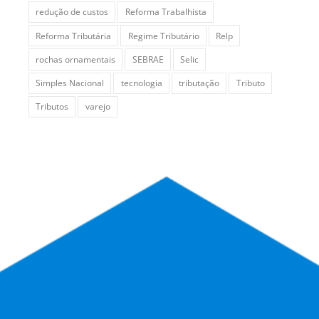
redução de custos
Reforma Trabalhista
Reforma Tributária
Regime Tributário
Relp
rochas ornamentais
SEBRAE
Selic
Simples Nacional
tecnologia
tributação
Tributo
Tributos
varejo