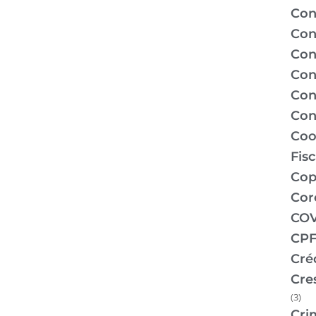
Con
Con
Con
Con
Con
Con
Coo
Fis
Co
Cor
COV
CPF
Cré
Cre
(3)
Cri