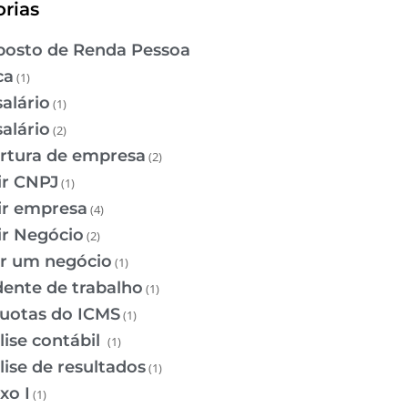
rias
osto de Renda Pessoa
ca
(1)
salário
(1)
salário
(2)
rtura de empresa
(2)
ir CNPJ
(1)
ir empresa
(4)
ir Negócio
(2)
ir um negócio
(1)
dente de trabalho
(1)
quotas do ICMS
(1)
lise contábil
(1)
lise de resultados
(1)
xo I
(1)