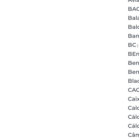
Avi
BA
Bal
Bal
Ban
BC
(
BE
Bene
Bene
Bla
CA
Cai
Cal
Cálc
Cál
Câm