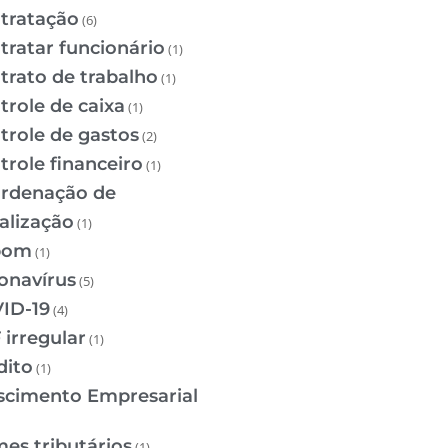
tratação
(6)
tratar funcionário
(1)
trato de trabalho
(1)
trole de caixa
(1)
trole de gastos
(2)
trole financeiro
(1)
rdenação de
calização
(1)
pom
(1)
onavírus
(5)
ID-19
(4)
 irregular
(1)
dito
(1)
scimento Empresarial
mes tributários
(1)