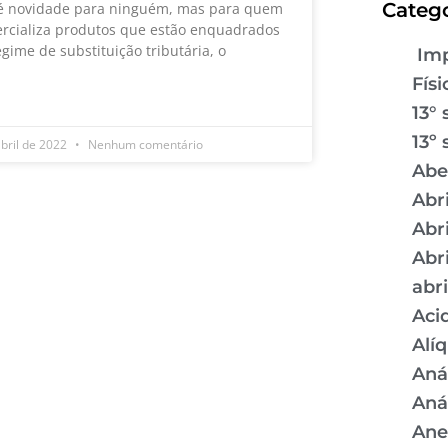
Catego
é novidade para ninguém, mas para quem
rcializa produtos que estão enquadrados
egime de substituição tributária, o
Imp
Físi
 MAIS »
13° 
13º 
abril de 2022
Nenhum comentário
Abe
Abr
Abr
Abr
abr
Aci
Alí
Aná
Aná
Ane