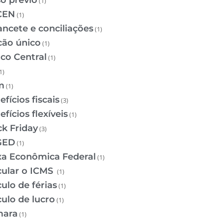
so prévio
(1)
CEN
(1)
ancete e conciliações
(1)
cão único
(1)
co Central
(1)
1)
m
(1)
fícios fiscais
(3)
fícios flexíveis
(1)
ck Friday
(3)
GED
(1)
xa Econômica Federal
(1)
cular o ICMS
(1)
ulo de férias
(1)
culo de lucro
(1)
ara
(1)