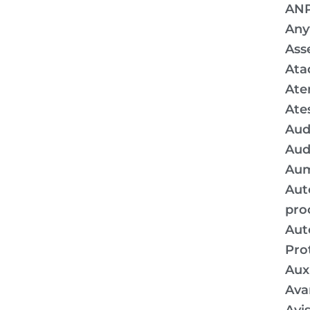
AN
Any
Ass
Ata
Ate
Ate
Aud
Aud
Aum
Aut
pro
Aut
Pro
Auxí
Ava