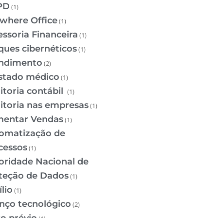
PD
(1)
where Office
(1)
essoria Financeira
(1)
ques cibernéticos
(1)
ndimento
(2)
stado médico
(1)
itoria contábil
(1)
itoria nas empresas
(1)
entar Vendas
(1)
omatização de
cessos
(1)
oridade Nacional de
teção de Dados
(1)
lio
(1)
nço tecnológico
(2)