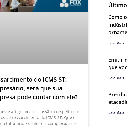
Último
Como ob
indústr
orname
Leia Mais
Emitir 
que voc
sarcimento do ICMS ST:
Leia Mais
resário, será que sua
Precifi
resa pode contar com ele?
atacadi
 neste artigo uma discussão a respeito dos
Leia Mais
itos ao ressarcimento do ICMS-ST. Que o
io tributário Brasileiro é complexo, isso