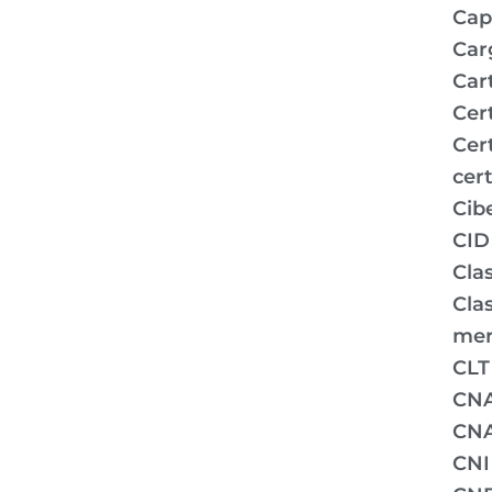
Capi
Car
Car
Cer
Cer
cert
Cib
CID
Clas
Clas
mer
CLT
CN
CNA
CNI