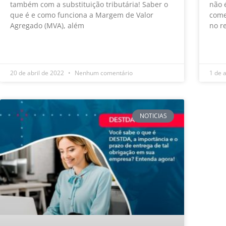
também com a substituição tributária! Saber o
não 
que é e como funciona a Margem de Valor
come
Agregado (MVA), além
no r
LEIA MAIS »
LEIA
20 de abril de 2022
Nenhum comentário
1 de 
NOTICIAS