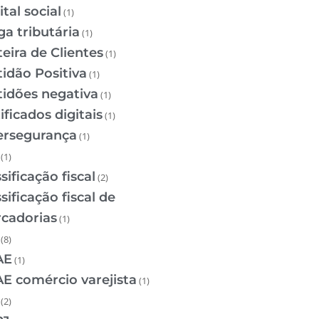
tal social
(1)
ga tributária
(1)
teira de Clientes
(1)
tidão Positiva
(1)
tidões negativa
(1)
ificados digitais
(1)
ersegurança
(1)
(1)
sificação fiscal
(2)
sificação fiscal de
cadorias
(1)
(8)
AE
(1)
E comércio varejista
(1)
(2)