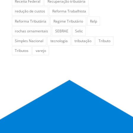
Receita Federal
Recuperação tributária
redução de custos
Reforma Trabalhista
Reforma Tributária
Regime Tributário
Relp
rochas ornamentais
SEBRAE
Selic
Simples Nacional
tecnologia
tributação
Tributo
Tributos
varejo