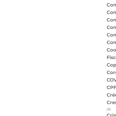
Con
Con
Con
Con
Con
Con
Coo
Fis
Co
Cor
COV
CPF
Cré
Cre
(3)
Cri