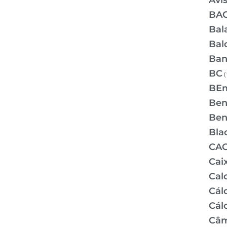
Avi
BA
Bal
Bal
Ban
BC
(
BE
Bene
Bene
Bla
CA
Cai
Cal
Cálc
Cál
Câm