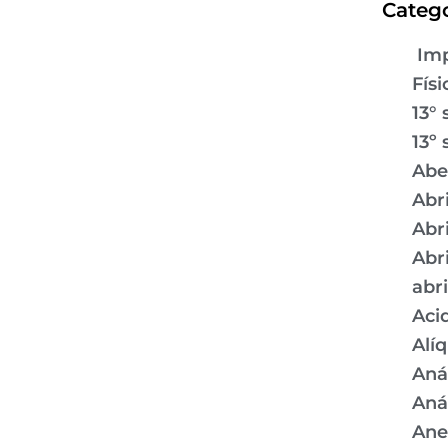
Catego
Imp
Físi
13° 
13º 
Abe
Abr
Abr
Abr
abr
Aci
Alí
Aná
Aná
Ane