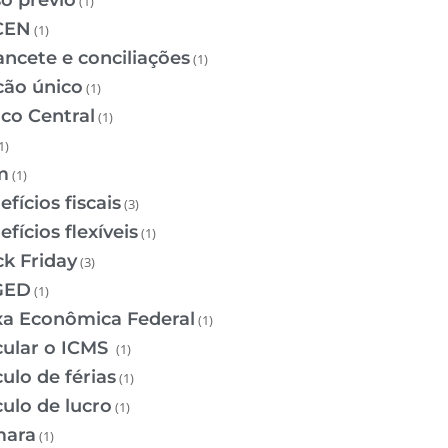
so prévio
(1)
CEN
(1)
ancete e conciliações
(1)
cão único
(1)
co Central
(1)
1)
m
(1)
fícios fiscais
(3)
fícios flexíveis
(1)
ck Friday
(3)
GED
(1)
xa Econômica Federal
(1)
cular o ICMS
(1)
ulo de férias
(1)
culo de lucro
(1)
ara
(1)