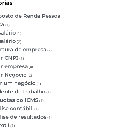
rias
osto de Renda Pessoa
ca
(1)
salário
(1)
salário
(2)
rtura de empresa
(2)
ir CNPJ
(1)
ir empresa
(4)
ir Negócio
(2)
ir um negócio
(1)
dente de trabalho
(1)
quotas do ICMS
(1)
lise contábil
(1)
lise de resultados
(1)
xo I
(1)