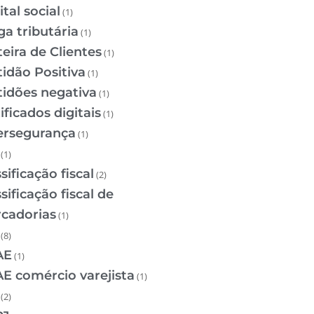
tal social
(1)
ga tributária
(1)
teira de Clientes
(1)
tidão Positiva
(1)
tidões negativa
(1)
ificados digitais
(1)
ersegurança
(1)
(1)
sificação fiscal
(2)
sificação fiscal de
cadorias
(1)
(8)
AE
(1)
E comércio varejista
(1)
(2)