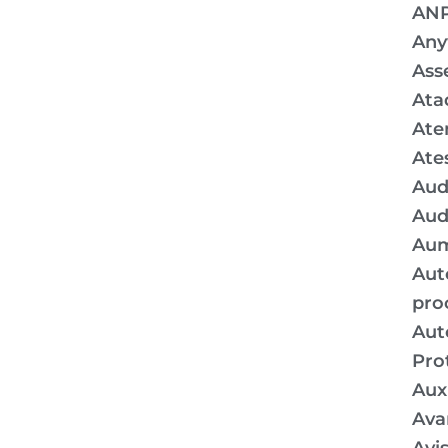
AN
Any
Ass
Ata
Ate
Ate
Aud
Aud
Aum
Aut
pro
Aut
Pro
Auxí
Ava