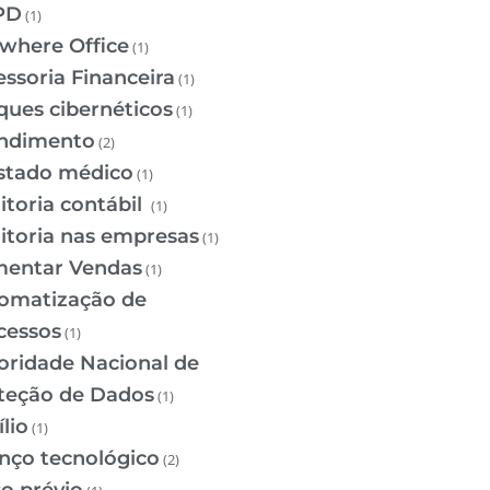
PD
(1)
where Office
(1)
essoria Financeira
(1)
ques cibernéticos
(1)
ndimento
(2)
stado médico
(1)
itoria contábil
(1)
itoria nas empresas
(1)
entar Vendas
(1)
omatização de
cessos
(1)
oridade Nacional de
teção de Dados
(1)
lio
(1)
nço tecnológico
(2)