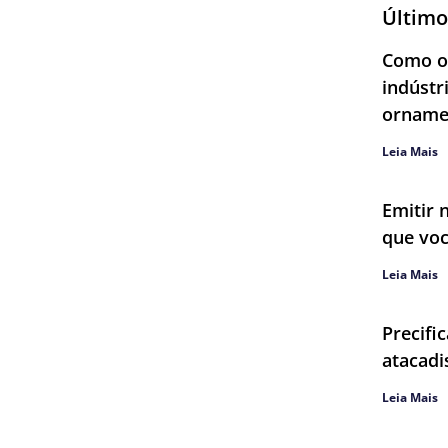
Último
Como ob
indústr
orname
Leia Mais
Emitir 
que voc
Leia Mais
Precifi
atacadi
Leia Mais