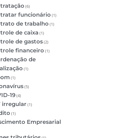
tratação
(6)
tratar funcionário
(1)
trato de trabalho
(1)
trole de caixa
(1)
trole de gastos
(2)
trole financeiro
(1)
rdenação de
calização
(1)
pom
(1)
onavírus
(5)
ID-19
(4)
 irregular
(1)
dito
(1)
scimento Empresarial
mes tributários
(1)