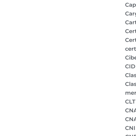
Capi
Car
Car
Cer
Cer
cert
Cib
CID
Clas
Clas
mer
CLT
CN
CNA
CNI