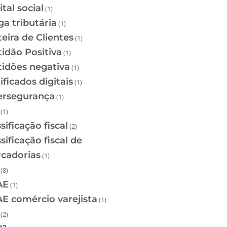
tal social
(1)
ga tributária
(1)
teira de Clientes
(1)
tidão Positiva
(1)
tidões negativa
(1)
ificados digitais
(1)
ersegurança
(1)
(1)
sificação fiscal
(2)
sificação fiscal de
cadorias
(1)
(8)
AE
(1)
E comércio varejista
(1)
(2)