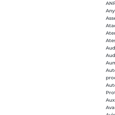
AN
Any
Ass
Ata
Ate
Ate
Aud
Aud
Aum
Aut
pro
Aut
Pro
Auxí
Ava