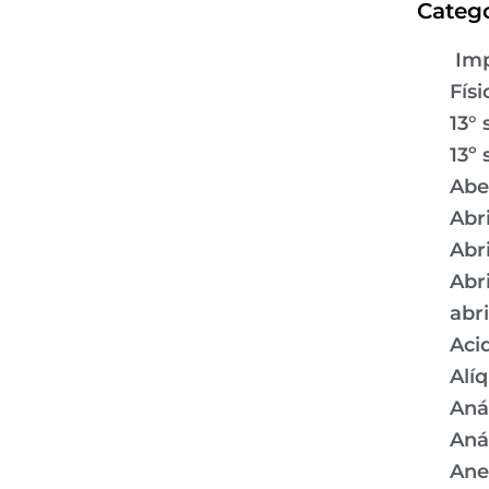
Catego
Imp
Físi
13° 
13º 
Abe
Abr
Abr
Abr
abr
Aci
Alí
Aná
Aná
Ane