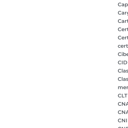
Capi
Car
Car
Cer
Cer
cert
Cib
CID
Clas
Clas
mer
CLT
CN
CNA
CNI