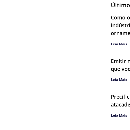
Último
Como ob
indústr
orname
Leia Mais
Emitir 
que voc
Leia Mais
Precifi
atacadi
Leia Mais