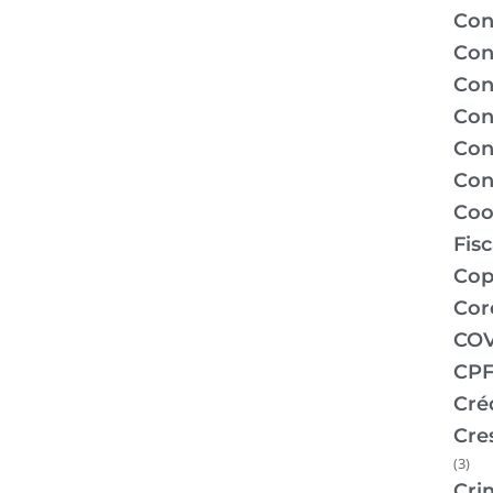
Con
Con
Con
Con
Con
Con
Coo
Fis
Co
Cor
COV
CPF
Cré
Cre
(3)
Cri