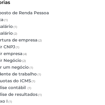
rias
osto de Renda Pessoa
ca
(1)
salário
(1)
salário
(2)
rtura de empresa
(2)
ir CNPJ
(1)
ir empresa
(4)
ir Negócio
(2)
ir um negócio
(1)
dente de trabalho
(1)
quotas do ICMS
(1)
lise contábil
(1)
lise de resultados
(1)
xo I
(1)