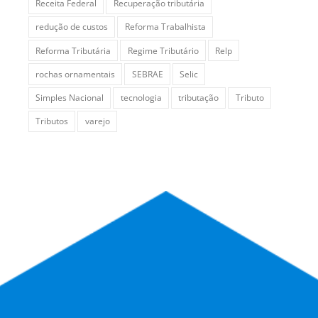
Receita Federal
Recuperação tributária
redução de custos
Reforma Trabalhista
Reforma Tributária
Regime Tributário
Relp
rochas ornamentais
SEBRAE
Selic
Simples Nacional
tecnologia
tributação
Tributo
Tributos
varejo