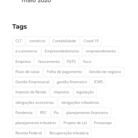
maio 2020
Tags
CLT
comércio
Contabilidade
Covid-19
e-commerce
Empreendedorismo
empreendimento
Empresa
faturamento
FGTS
fisco
Fluxo de caixa
Folha de pagamento
Gestão de negócio
Gestão Empresarial
gestão financeira
ICMS
Imposto de Renda
impostos
legislação
obrigações acessórias
obrigações tributárias
Pandemia
PEC
Pix
planejamento financeiro
planejamento tributário
Projeto de Lei
Pronampe
Receita Federal
Recuperação tributária