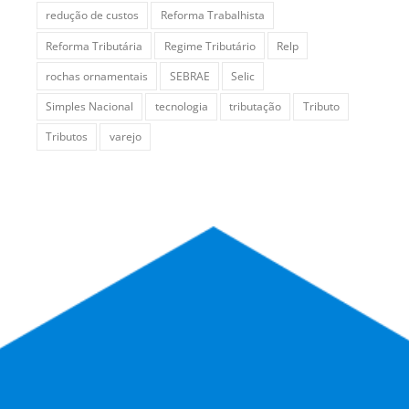
redução de custos
Reforma Trabalhista
Reforma Tributária
Regime Tributário
Relp
rochas ornamentais
SEBRAE
Selic
Simples Nacional
tecnologia
tributação
Tributo
Tributos
varejo