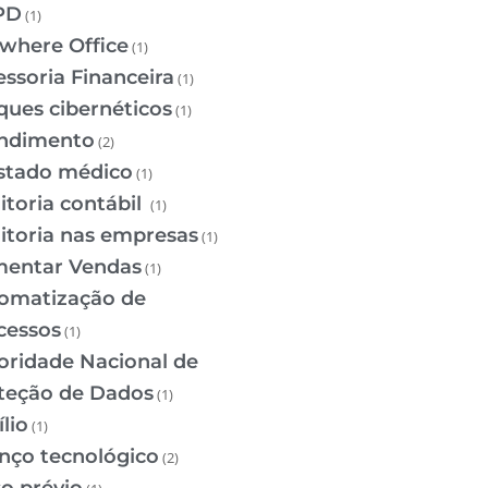
PD
(1)
where Office
(1)
essoria Financeira
(1)
ques cibernéticos
(1)
ndimento
(2)
stado médico
(1)
itoria contábil
(1)
itoria nas empresas
(1)
entar Vendas
(1)
omatização de
cessos
(1)
oridade Nacional de
teção de Dados
(1)
lio
(1)
nço tecnológico
(2)