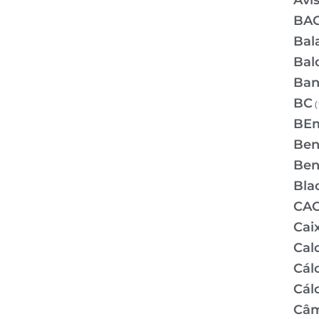
Avi
BA
Bal
Bal
Ban
BC
(
BE
Bene
Bene
Bla
CA
Cai
Cal
Cálc
Cál
Câm