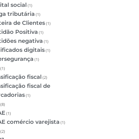
tal social
(1)
ga tributária
(1)
teira de Clientes
(1)
tidão Positiva
(1)
tidões negativa
(1)
ificados digitais
(1)
ersegurança
(1)
(1)
sificação fiscal
(2)
sificação fiscal de
cadorias
(1)
(8)
AE
(1)
E comércio varejista
(1)
(2)