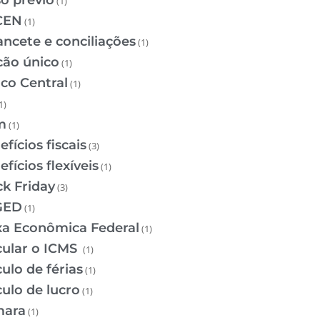
so prévio
(1)
CEN
(1)
ancete e conciliações
(1)
cão único
(1)
co Central
(1)
1)
m
(1)
fícios fiscais
(3)
fícios flexíveis
(1)
ck Friday
(3)
GED
(1)
xa Econômica Federal
(1)
cular o ICMS
(1)
ulo de férias
(1)
culo de lucro
(1)
ara
(1)