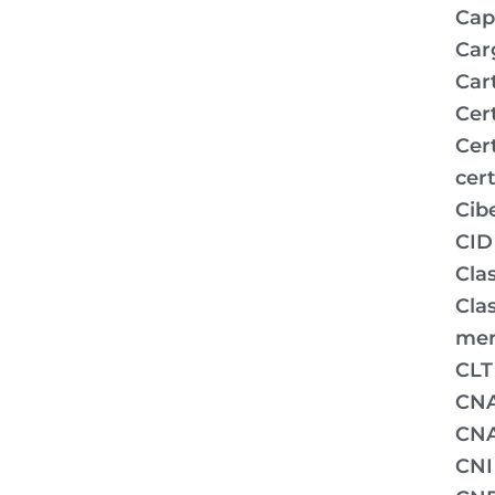
Capi
Car
Car
Cer
Cer
cert
Cib
CID
Clas
Clas
mer
CLT
CN
CNA
CNI