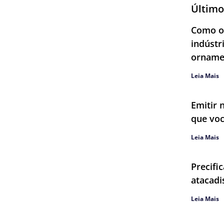
Último
Como ob
indústr
orname
Leia Mais
Emitir 
que voc
Leia Mais
Precifi
atacadi
Leia Mais