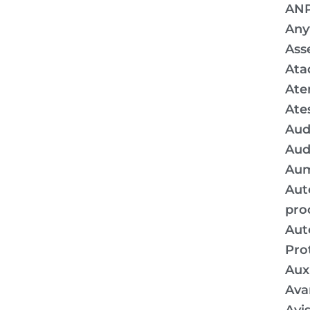
AN
Any
Ass
Ata
Ate
Ate
Aud
Aud
Aum
Aut
pro
Aut
Pro
Auxí
Ava