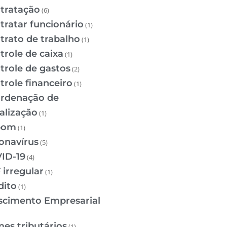
tratação
(6)
tratar funcionário
(1)
trato de trabalho
(1)
trole de caixa
(1)
trole de gastos
(2)
trole financeiro
(1)
rdenação de
calização
(1)
pom
(1)
onavírus
(5)
ID-19
(4)
 irregular
(1)
dito
(1)
scimento Empresarial
mes tributários
(1)