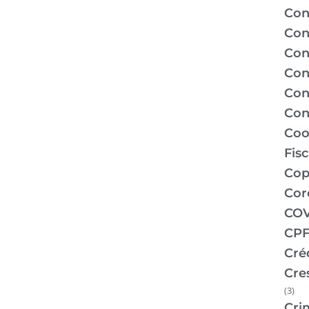
Con
Con
Con
Con
Con
Con
Coo
Fis
Co
Cor
COV
CPF
Cré
Cre
(3)
Cri