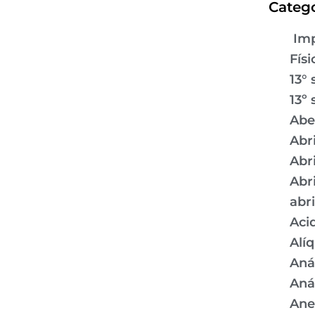
Catego
Imp
Físi
13° 
13º 
Abe
Abr
Abr
Abr
abr
Aci
Alí
Aná
Aná
Ane