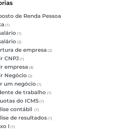
rias
osto de Renda Pessoa
ca
(1)
salário
(1)
salário
(2)
rtura de empresa
(2)
ir CNPJ
(1)
ir empresa
(4)
ir Negócio
(2)
ir um negócio
(1)
dente de trabalho
(1)
quotas do ICMS
(1)
lise contábil
(1)
lise de resultados
(1)
xo I
(1)