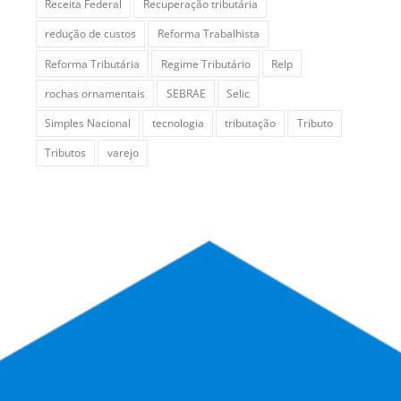
Receita Federal
Recuperação tributária
redução de custos
Reforma Trabalhista
Reforma Tributária
Regime Tributário
Relp
rochas ornamentais
SEBRAE
Selic
Simples Nacional
tecnologia
tributação
Tributo
Tributos
varejo