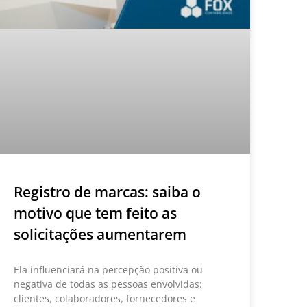
Registro de marcas: saiba o
motivo que tem feito as
solicitações aumentarem
Ela influenciará na percepção positiva ou
negativa de todas as pessoas envolvidas:
clientes, colaboradores, fornecedores e