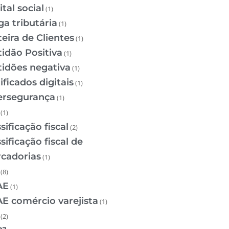
tal social
(1)
ga tributária
(1)
teira de Clientes
(1)
tidão Positiva
(1)
tidões negativa
(1)
ificados digitais
(1)
ersegurança
(1)
(1)
sificação fiscal
(2)
sificação fiscal de
cadorias
(1)
(8)
AE
(1)
E comércio varejista
(1)
(2)