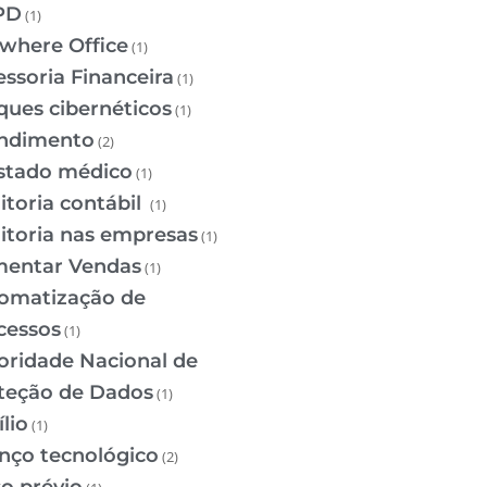
PD
(1)
where Office
(1)
essoria Financeira
(1)
ques cibernéticos
(1)
ndimento
(2)
stado médico
(1)
itoria contábil
(1)
itoria nas empresas
(1)
entar Vendas
(1)
omatização de
cessos
(1)
oridade Nacional de
teção de Dados
(1)
lio
(1)
nço tecnológico
(2)