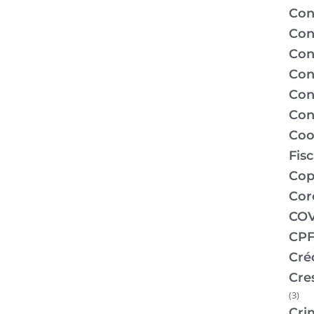
Con
Con
Con
Con
Con
Con
Coo
Fis
Co
Cor
COV
CPF
Cré
Cre
(3)
Cri