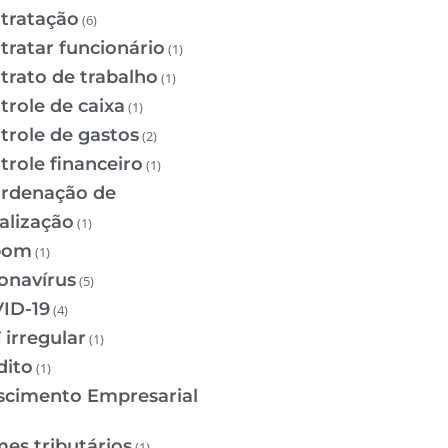
tratação
(6)
tratar funcionário
(1)
trato de trabalho
(1)
trole de caixa
(1)
trole de gastos
(2)
trole financeiro
(1)
rdenação de
calização
(1)
pom
(1)
onavírus
(5)
ID-19
(4)
 irregular
(1)
dito
(1)
scimento Empresarial
mes tributários
(1)