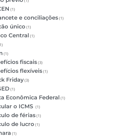
so prévio
(1)
CEN
(1)
ancete e conciliações
(1)
cão único
(1)
co Central
(1)
1)
m
(1)
fícios fiscais
(3)
fícios flexíveis
(1)
ck Friday
(3)
GED
(1)
xa Econômica Federal
(1)
cular o ICMS
(1)
ulo de férias
(1)
culo de lucro
(1)
ara
(1)