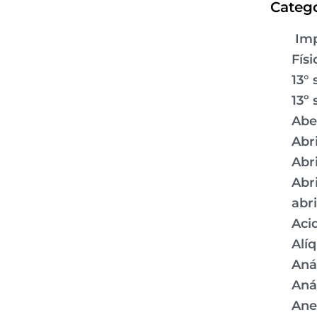
Catego
Imp
Físi
13° 
13º 
Abe
Abr
Abr
Abr
abr
Aci
Alí
Aná
Aná
Ane