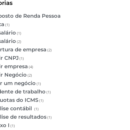
rias
osto de Renda Pessoa
ca
(1)
salário
(1)
salário
(2)
rtura de empresa
(2)
ir CNPJ
(1)
ir empresa
(4)
ir Negócio
(2)
ir um negócio
(1)
dente de trabalho
(1)
quotas do ICMS
(1)
lise contábil
(1)
lise de resultados
(1)
xo I
(1)