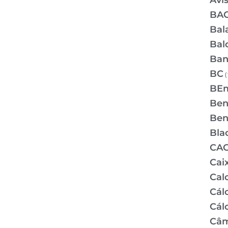
Avi
BA
Bal
Bal
Ban
BC
(
BE
Bene
Bene
Bla
CA
Cai
Cal
Cálc
Cál
Câm