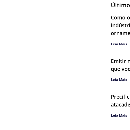
Último
Como ob
indústr
orname
Leia Mais
Emitir 
que voc
Leia Mais
Precifi
atacadi
Leia Mais