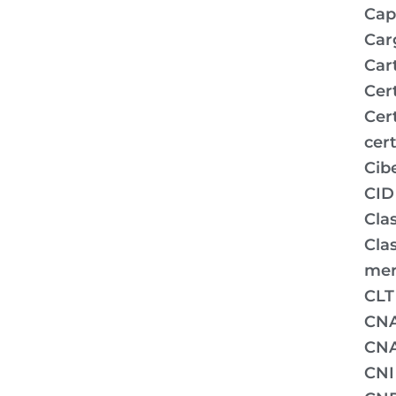
Capi
Car
Car
Cer
Cer
cert
Cib
CID
Clas
Clas
mer
CLT
CN
CNA
CNI