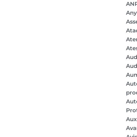
AN
Any
Ass
Ata
Ate
Ate
Aud
Aud
Aum
Aut
pro
Aut
Pro
Auxí
Ava