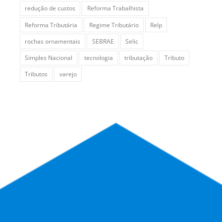
redução de custos
Reforma Trabalhista
Reforma Tributária
Regime Tributário
Relp
rochas ornamentais
SEBRAE
Selic
Simples Nacional
tecnologia
tributação
Tributo
Tributos
varejo