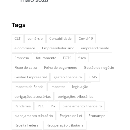
maio 2020
Tags
CLT
comércio
Contabilidade
Covid-19
e-commerce
Empreendedorismo
empreendimento
Empresa
faturamento
FGTS
fisco
Fluxo de caixa
Folha de pagamento
Gestão de negócio
Gestão Empresarial
gestão financeira
ICMS
Imposto de Renda
impostos
legislação
obrigações acessórias
obrigações tributárias
Pandemia
PEC
Pix
planejamento financeiro
planejamento tributário
Projeto de Lei
Pronampe
Receita Federal
Recuperação tributária