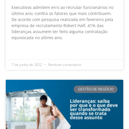
Executivos admitem erro ao recrutar funcionários no
último ano; confira os fatores que mais contribuem.
De acordo com pesquisa realizada em fevereiro pela
empresa de recrutamento Robert Half, 41% das
lideranças assumem ter feito alguma contratação
equivocada no último ano.
LEIA MAIS »
7 de junho de 2022
Nenhum comentário
GESTÃO DE NEGÓCIO