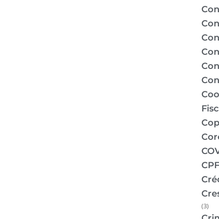
Con
Con
Con
Con
Con
Con
Coo
Fis
Co
Cor
COV
CPF
Cré
Cre
(3)
Cri