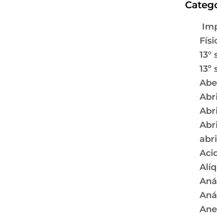
Catego
Imp
Físi
13° 
13º 
Abe
Abr
Abr
Abr
abr
Aci
Alí
Aná
Aná
Ane