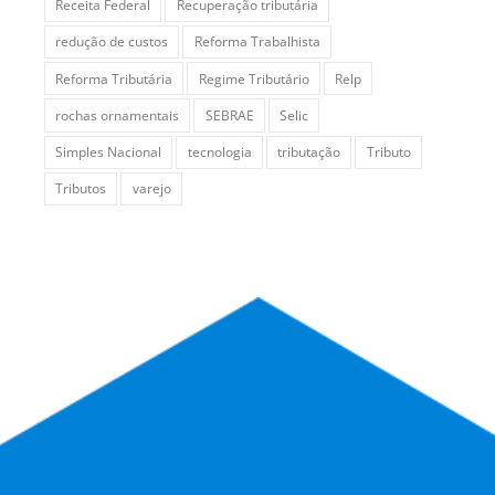
Receita Federal
Recuperação tributária
redução de custos
Reforma Trabalhista
Reforma Tributária
Regime Tributário
Relp
rochas ornamentais
SEBRAE
Selic
Simples Nacional
tecnologia
tributação
Tributo
Tributos
varejo