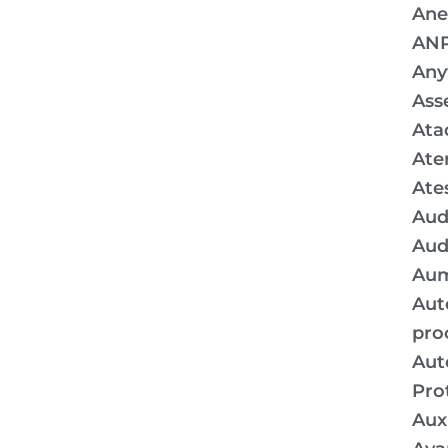
Ane
AN
Any
Ass
Ata
Ate
Ate
Aud
Aud
Aum
Aut
pro
Aut
Pro
Auxí