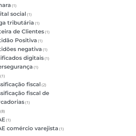
ara
(1)
tal social
(1)
ga tributária
(1)
teira de Clientes
(1)
tidão Positiva
(1)
tidões negativa
(1)
ificados digitais
(1)
ersegurança
(1)
(1)
sificação fiscal
(2)
sificação fiscal de
cadorias
(1)
(8)
AE
(1)
E comércio varejista
(1)