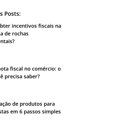
s Posts:
ter incentivos fiscais na
ia de rochas
ntais?
nota fiscal no comércio: o
ê precisa saber?
cação de produtos para
stas em 6 passos simples