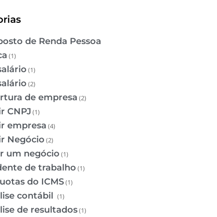
rias
osto de Renda Pessoa
ca
(1)
salário
(1)
salário
(2)
rtura de empresa
(2)
ir CNPJ
(1)
ir empresa
(4)
ir Negócio
(2)
ir um negócio
(1)
dente de trabalho
(1)
quotas do ICMS
(1)
lise contábil
(1)
lise de resultados
(1)