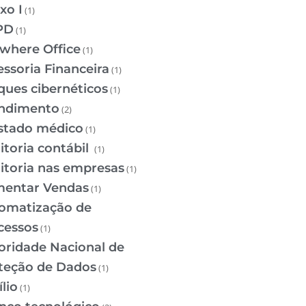
xo I
(1)
PD
(1)
where Office
(1)
essoria Financeira
(1)
ques cibernéticos
(1)
ndimento
(2)
stado médico
(1)
itoria contábil
(1)
itoria nas empresas
(1)
entar Vendas
(1)
omatização de
cessos
(1)
oridade Nacional de
teção de Dados
(1)
lio
(1)