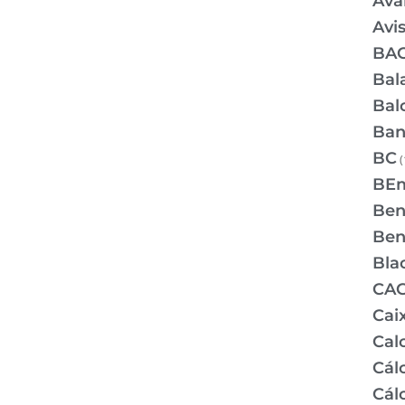
Ava
Avi
BA
Bal
Bal
Ban
BC
(
BE
Bene
Bene
Bla
CA
Cai
Cal
Cálc
Cál