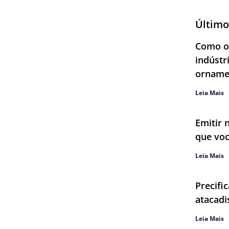
Último
Como ob
indústr
orname
Leia Mais
Emitir 
que voc
Leia Mais
Precifi
atacadi
Leia Mais