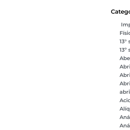
Catego
Imp
Físi
13° 
13º 
Abe
Abr
Abr
Abr
abr
Aci
Alí
Aná
Aná