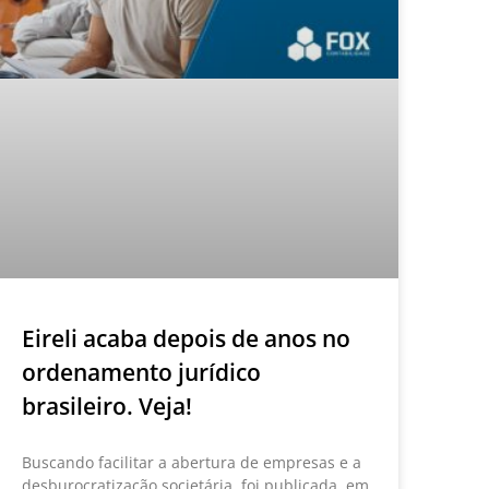
Eireli acaba depois de anos no
ordenamento jurídico
brasileiro. Veja!
Buscando facilitar a abertura de empresas e a
desburocratização societária, foi publicada, em