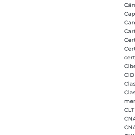
Câm
Capi
Car
Car
Cer
Cer
cert
Cib
CID
Clas
Clas
mer
CLT
CN
CNA