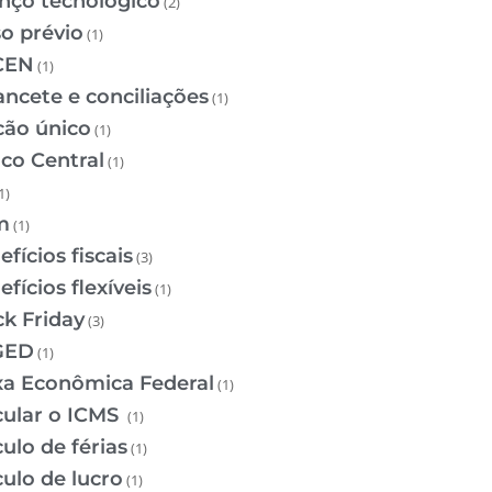
nço tecnológico
(2)
so prévio
(1)
CEN
(1)
ancete e conciliações
(1)
cão único
(1)
co Central
(1)
1)
m
(1)
fícios fiscais
(3)
fícios flexíveis
(1)
ck Friday
(3)
GED
(1)
xa Econômica Federal
(1)
cular o ICMS
(1)
ulo de férias
(1)
culo de lucro
(1)