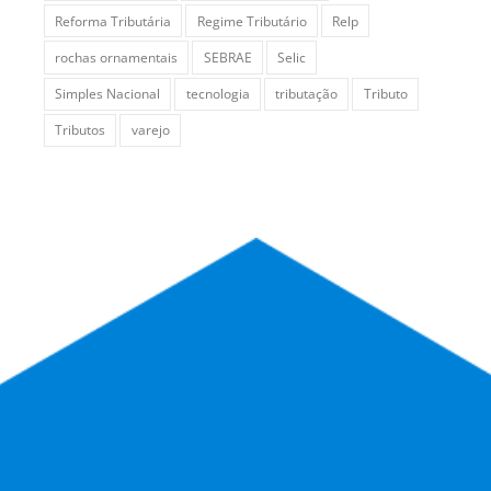
Reforma Tributária
Regime Tributário
Relp
rochas ornamentais
SEBRAE
Selic
Simples Nacional
tecnologia
tributação
Tributo
Tributos
varejo