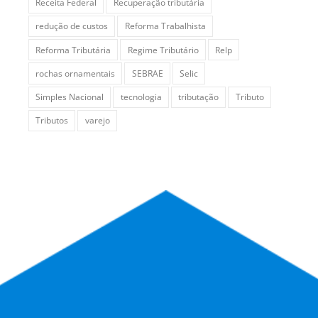
Receita Federal
Recuperação tributária
redução de custos
Reforma Trabalhista
Reforma Tributária
Regime Tributário
Relp
rochas ornamentais
SEBRAE
Selic
Simples Nacional
tecnologia
tributação
Tributo
Tributos
varejo