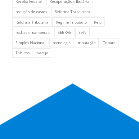
Receita Federal
Recuperação tributária
redução de custos
Reforma Trabalhista
Reforma Tributária
Regime Tributário
Relp
rochas ornamentais
SEBRAE
Selic
Simples Nacional
tecnologia
tributação
Tributo
Tributos
varejo