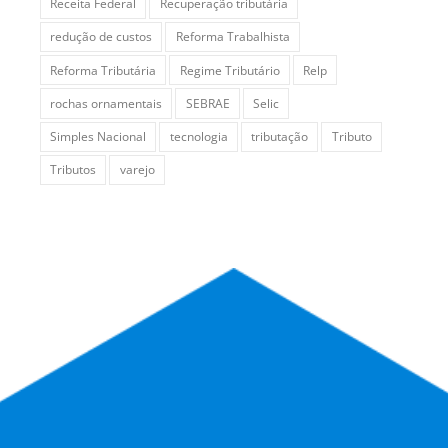
Receita Federal
Recuperação tributária
redução de custos
Reforma Trabalhista
Reforma Tributária
Regime Tributário
Relp
rochas ornamentais
SEBRAE
Selic
Simples Nacional
tecnologia
tributação
Tributo
Tributos
varejo