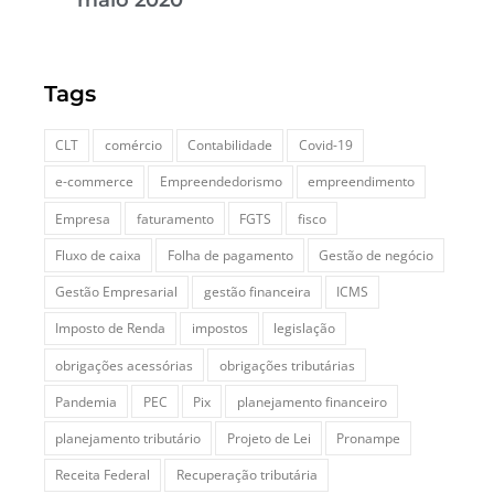
maio 2020
Tags
CLT
comércio
Contabilidade
Covid-19
e-commerce
Empreendedorismo
empreendimento
Empresa
faturamento
FGTS
fisco
Fluxo de caixa
Folha de pagamento
Gestão de negócio
Gestão Empresarial
gestão financeira
ICMS
Imposto de Renda
impostos
legislação
obrigações acessórias
obrigações tributárias
Pandemia
PEC
Pix
planejamento financeiro
planejamento tributário
Projeto de Lei
Pronampe
Receita Federal
Recuperação tributária