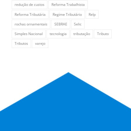
redução de custos
Reforma Trabalhista
Reforma Tributária
Regime Tributário
Relp
rochas ornamentais
SEBRAE
Selic
Simples Nacional
tecnologia
tributação
Tributo
Tributos
varejo