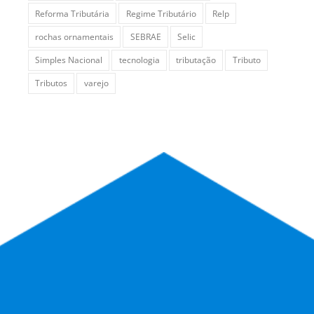
Reforma Tributária
Regime Tributário
Relp
rochas ornamentais
SEBRAE
Selic
Simples Nacional
tecnologia
tributação
Tributo
Tributos
varejo