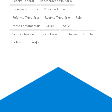
Receita Federal
Recuperação tributária
redução de custos
Reforma Trabalhista
Reforma Tributária
Regime Tributário
Relp
rochas ornamentais
SEBRAE
Selic
Simples Nacional
tecnologia
tributação
Tributo
Tributos
varejo