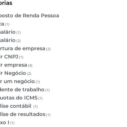
rias
osto de Renda Pessoa
ca
(1)
salário
(1)
salário
(2)
rtura de empresa
(2)
ir CNPJ
(1)
ir empresa
(4)
ir Negócio
(2)
ir um negócio
(1)
dente de trabalho
(1)
quotas do ICMS
(1)
lise contábil
(1)
lise de resultados
(1)
xo I
(1)