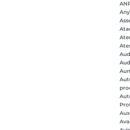
AN
Any
Ass
Ata
Ate
Ate
Aud
Aud
Aum
Aut
pro
Aut
Pro
Auxí
Ava