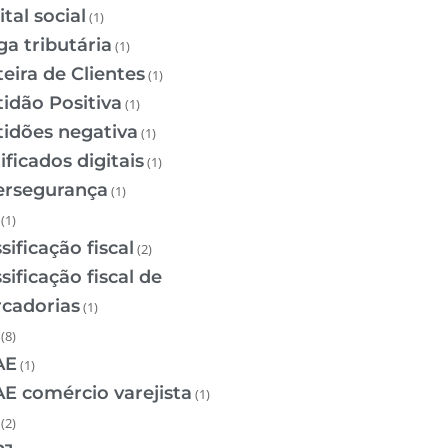
tal social
(1)
ga tributária
(1)
teira de Clientes
(1)
tidão Positiva
(1)
tidões negativa
(1)
ificados digitais
(1)
ersegurança
(1)
(1)
sificação fiscal
(2)
sificação fiscal de
cadorias
(1)
(8)
AE
(1)
E comércio varejista
(1)
(2)