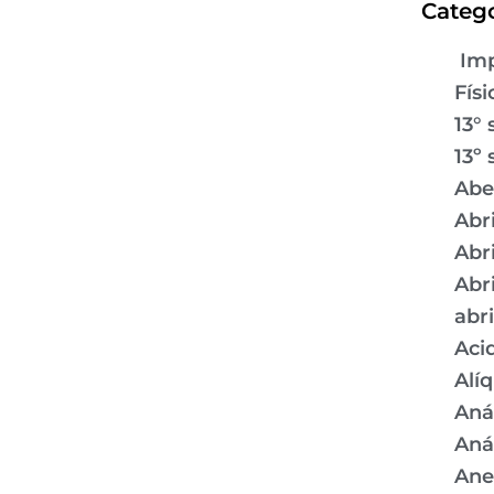
Catego
Imp
Físi
13° 
13º 
Abe
Abr
Abr
Abr
abr
Aci
Alí
Aná
Aná
Ane