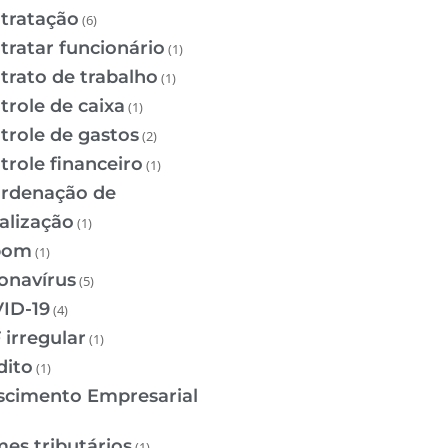
tratação
(6)
tratar funcionário
(1)
trato de trabalho
(1)
trole de caixa
(1)
trole de gastos
(2)
trole financeiro
(1)
rdenação de
calização
(1)
pom
(1)
onavírus
(5)
ID-19
(4)
 irregular
(1)
dito
(1)
scimento Empresarial
mes tributários
(1)