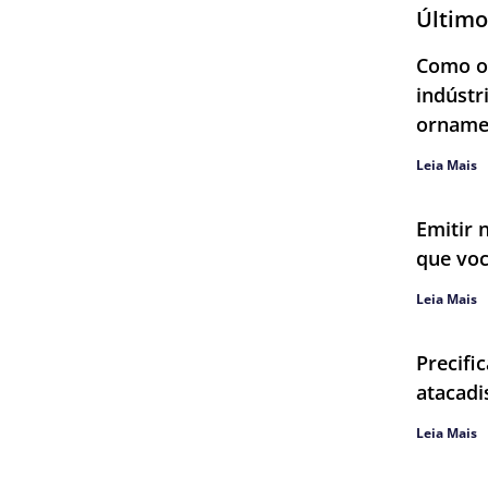
Último
Como ob
indústr
orname
Leia Mais
Emitir 
que voc
Leia Mais
Precifi
atacadi
Leia Mais