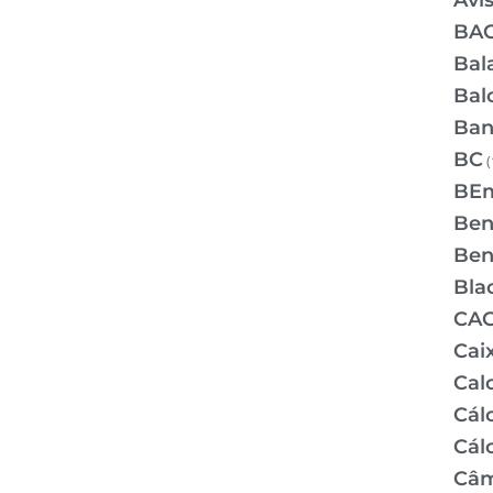
Avi
BA
Bal
Bal
Ban
BC
(
BE
Bene
Bene
Bla
CA
Cai
Cal
Cálc
Cál
Câm