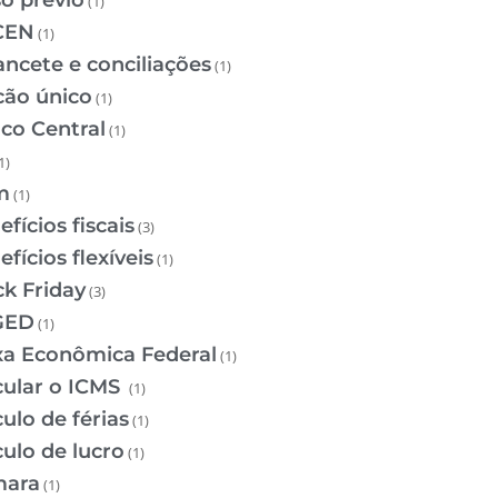
so prévio
(1)
CEN
(1)
ancete e conciliações
(1)
cão único
(1)
co Central
(1)
1)
m
(1)
fícios fiscais
(3)
fícios flexíveis
(1)
ck Friday
(3)
GED
(1)
xa Econômica Federal
(1)
cular o ICMS
(1)
ulo de férias
(1)
culo de lucro
(1)
ara
(1)