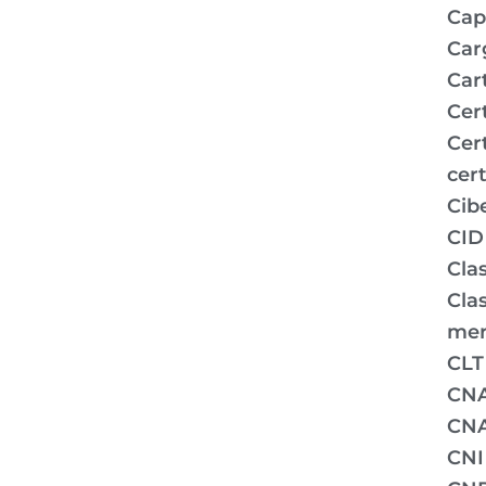
Capi
Car
Car
Cer
Cer
cert
Cib
CID
Clas
Clas
mer
CLT
CN
CNA
CNI