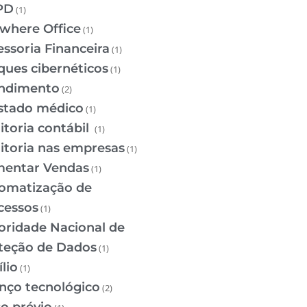
PD
(1)
where Office
(1)
essoria Financeira
(1)
ques cibernéticos
(1)
ndimento
(2)
stado médico
(1)
itoria contábil
(1)
itoria nas empresas
(1)
entar Vendas
(1)
omatização de
cessos
(1)
oridade Nacional de
teção de Dados
(1)
lio
(1)
nço tecnológico
(2)