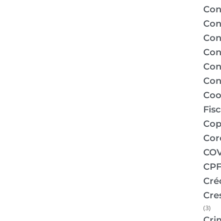
Con
Con
Con
Con
Con
Con
Coo
Fis
Co
Cor
COV
CPF
Cré
Cre
(3)
Cri