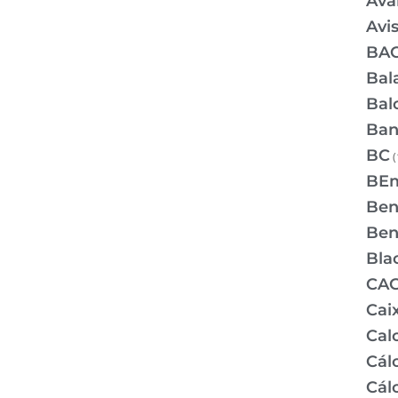
Ava
Avi
BA
Bal
Bal
Ban
BC
(
BE
Bene
Bene
Bla
CA
Cai
Cal
Cálc
Cál