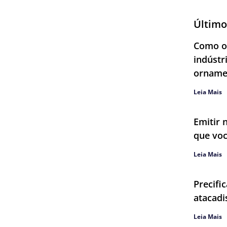
Último
Como ob
indústr
orname
Leia Mais
Emitir 
que voc
Leia Mais
Precifi
atacadi
Leia Mais