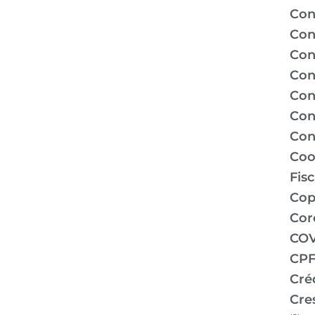
Con
Con
Con
Con
Con
Con
Con
Coo
Fis
Co
Cor
COV
CPF
Cré
Cre