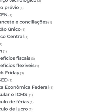
nço tecnológico
(2)
so prévio
(1)
CEN
(1)
ancete e conciliações
(1)
cão único
(1)
co Central
(1)
1)
m
(1)
fícios fiscais
(3)
fícios flexíveis
(1)
ck Friday
(3)
GED
(1)
xa Econômica Federal
(1)
cular o ICMS
(1)
ulo de férias
(1)
culo de lucro
(1)