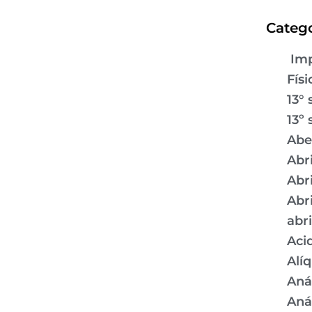
Catego
Imp
Físi
13° 
13º 
Abe
Abr
Abr
Abr
abr
Aci
Alí
Aná
Aná