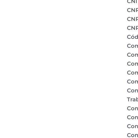
CNI
CN
CNP
CNP
Cód
Com
Com
Com
Com
Com
Con
Tra
Con
Con
Con
Con