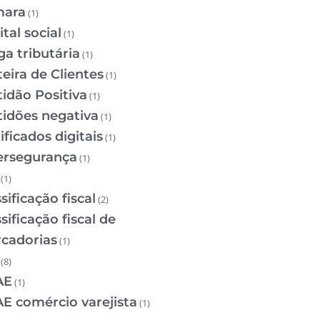
ara
(1)
tal social
(1)
ga tributária
(1)
teira de Clientes
(1)
tidão Positiva
(1)
tidões negativa
(1)
ificados digitais
(1)
ersegurança
(1)
(1)
sificação fiscal
(2)
sificação fiscal de
cadorias
(1)
(8)
AE
(1)
E comércio varejista
(1)