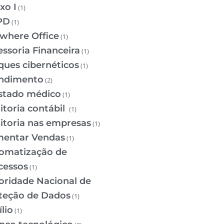
xo I
(1)
PD
(1)
where Office
(1)
essoria Financeira
(1)
ques cibernéticos
(1)
ndimento
(2)
stado médico
(1)
itoria contábil
(1)
itoria nas empresas
(1)
entar Vendas
(1)
omatização de
cessos
(1)
oridade Nacional de
teção de Dados
(1)
lio
(1)