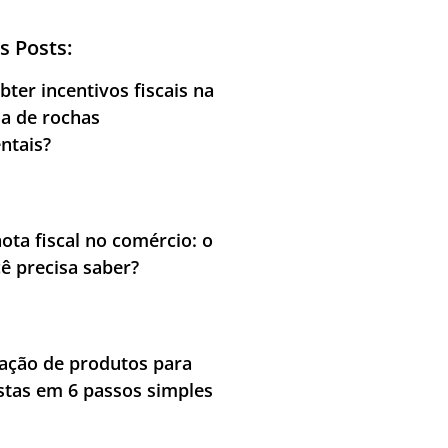
s Posts:
ter incentivos fiscais na
ia de rochas
ntais?
nota fiscal no comércio: o
ê precisa saber?
cação de produtos para
stas em 6 passos simples