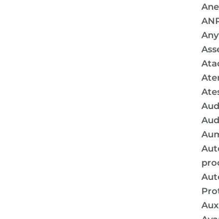
Ane
AN
Any
Ass
Ata
Ate
Ate
Aud
Aud
Aum
Aut
pro
Aut
Pro
Auxí