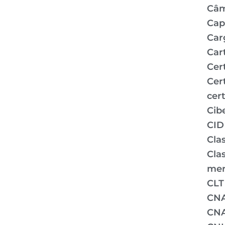
Câm
Capi
Car
Car
Cer
Cer
cert
Cib
CID
Clas
Clas
mer
CLT
CN
CNA