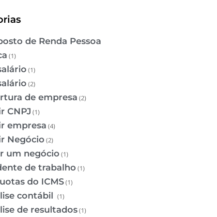
rias
osto de Renda Pessoa
ca
(1)
salário
(1)
salário
(2)
rtura de empresa
(2)
ir CNPJ
(1)
ir empresa
(4)
ir Negócio
(2)
ir um negócio
(1)
dente de trabalho
(1)
quotas do ICMS
(1)
lise contábil
(1)
lise de resultados
(1)