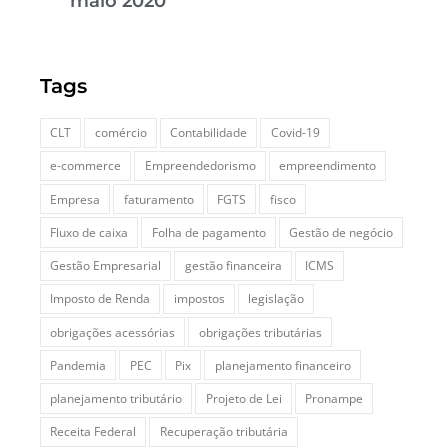
maio 2020
Tags
CLT
comércio
Contabilidade
Covid-19
e-commerce
Empreendedorismo
empreendimento
Empresa
faturamento
FGTS
fisco
Fluxo de caixa
Folha de pagamento
Gestão de negócio
Gestão Empresarial
gestão financeira
ICMS
Imposto de Renda
impostos
legislação
obrigações acessórias
obrigações tributárias
Pandemia
PEC
Pix
planejamento financeiro
planejamento tributário
Projeto de Lei
Pronampe
Receita Federal
Recuperação tributária