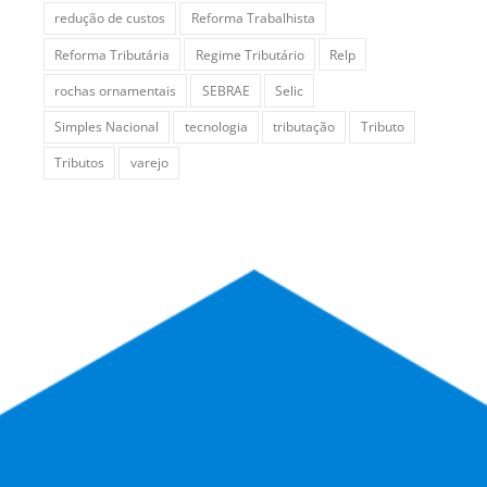
redução de custos
Reforma Trabalhista
Reforma Tributária
Regime Tributário
Relp
rochas ornamentais
SEBRAE
Selic
Simples Nacional
tecnologia
tributação
Tributo
Tributos
varejo