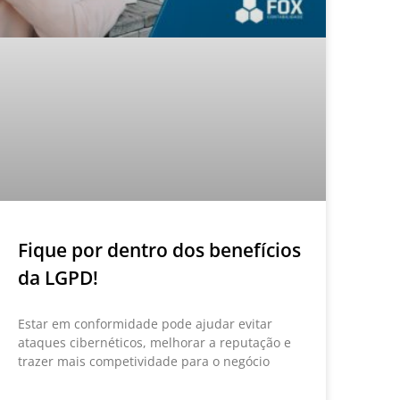
Fique por dentro dos benefícios
da LGPD!
Estar em conformidade pode ajudar evitar
ataques cibernéticos, melhorar a reputação e
trazer mais competividade para o negócio