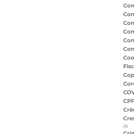
Con
Con
Con
Con
Con
Con
Coo
Fis
Co
Cor
COV
CPF
Cré
Cre
(3)
Cri