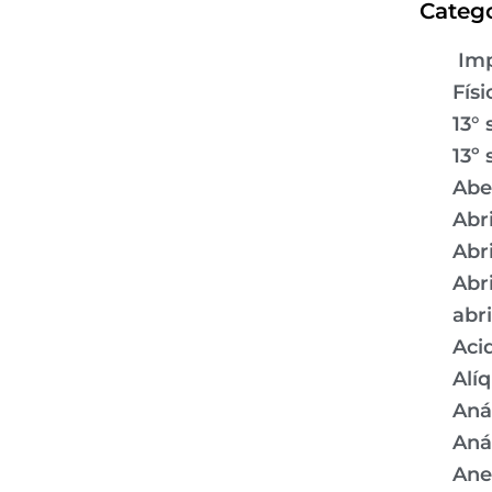
Catego
Imp
Físi
13° 
13º 
Abe
Abr
Abr
Abr
abr
Aci
Alí
Aná
Aná
Ane