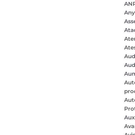
AN
Any
Ass
Ata
Ate
Ate
Aud
Aud
Aum
Aut
pro
Aut
Pro
Auxí
Ava