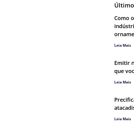
Último
Como ob
indústr
orname
Leia Mais
Emitir 
que voc
Leia Mais
Precifi
atacadi
Leia Mais