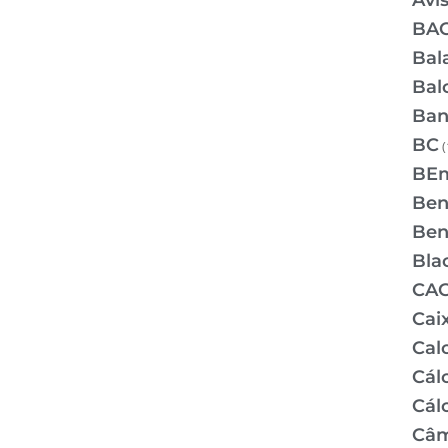
Avi
BA
Bal
Bal
Ban
BC
(
BE
Bene
Bene
Bla
CA
Cai
Cal
Cálc
Cál
Câm