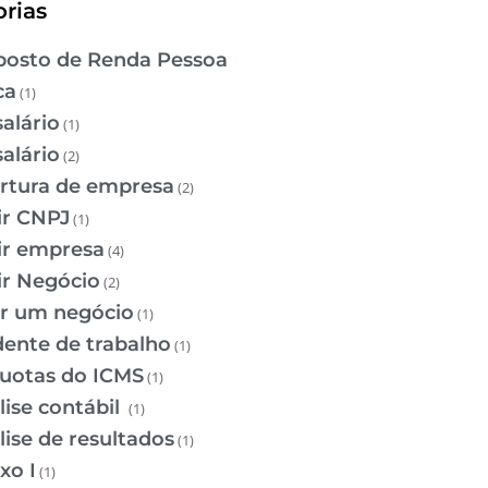
rias
osto de Renda Pessoa
ca
(1)
salário
(1)
salário
(2)
rtura de empresa
(2)
ir CNPJ
(1)
ir empresa
(4)
ir Negócio
(2)
ir um negócio
(1)
dente de trabalho
(1)
quotas do ICMS
(1)
lise contábil
(1)
lise de resultados
(1)
xo I
(1)