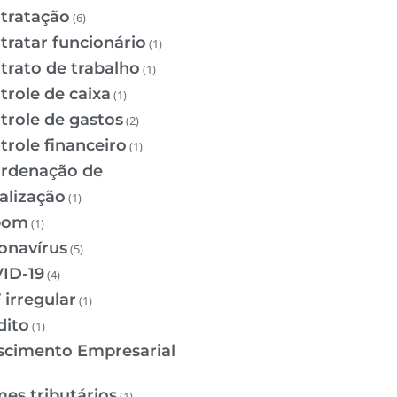
tratação
(6)
tratar funcionário
(1)
trato de trabalho
(1)
trole de caixa
(1)
trole de gastos
(2)
trole financeiro
(1)
rdenação de
calização
(1)
pom
(1)
onavírus
(5)
ID-19
(4)
 irregular
(1)
dito
(1)
scimento Empresarial
mes tributários
(1)