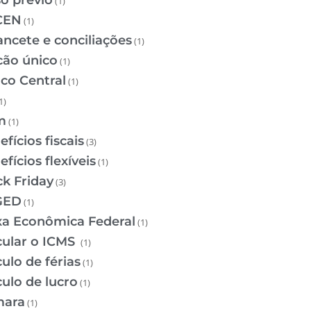
so prévio
(1)
CEN
(1)
ancete e conciliações
(1)
cão único
(1)
co Central
(1)
1)
m
(1)
fícios fiscais
(3)
fícios flexíveis
(1)
ck Friday
(3)
GED
(1)
xa Econômica Federal
(1)
cular o ICMS
(1)
ulo de férias
(1)
culo de lucro
(1)
ara
(1)