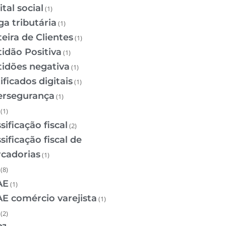
tal social
(1)
ga tributária
(1)
teira de Clientes
(1)
tidão Positiva
(1)
tidões negativa
(1)
ificados digitais
(1)
ersegurança
(1)
(1)
sificação fiscal
(2)
sificação fiscal de
cadorias
(1)
(8)
AE
(1)
E comércio varejista
(1)
(2)