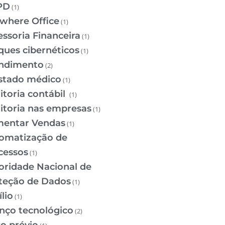
PD
(1)
where Office
(1)
essoria Financeira
(1)
ques cibernéticos
(1)
ndimento
(2)
stado médico
(1)
itoria contábil
(1)
itoria nas empresas
(1)
entar Vendas
(1)
omatização de
cessos
(1)
oridade Nacional de
teção de Dados
(1)
lio
(1)
nço tecnológico
(2)