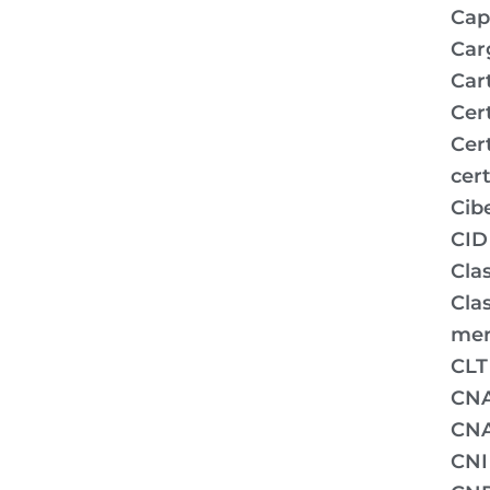
Capi
Car
Car
Cer
Cer
cert
Cib
CID
Clas
Clas
mer
CLT
CN
CNA
CNI