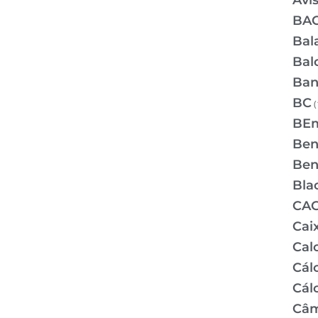
Avi
BA
Bal
Bal
Ban
BC
(
BE
Bene
Bene
Bla
CA
Cai
Cal
Cálc
Cál
Câm