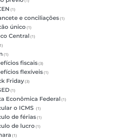
so prévio
(1)
CEN
(1)
ancete e conciliações
(1)
cão único
(1)
co Central
(1)
1)
m
(1)
fícios fiscais
(3)
fícios flexíveis
(1)
ck Friday
(3)
GED
(1)
xa Econômica Federal
(1)
cular o ICMS
(1)
ulo de férias
(1)
culo de lucro
(1)
ara
(1)