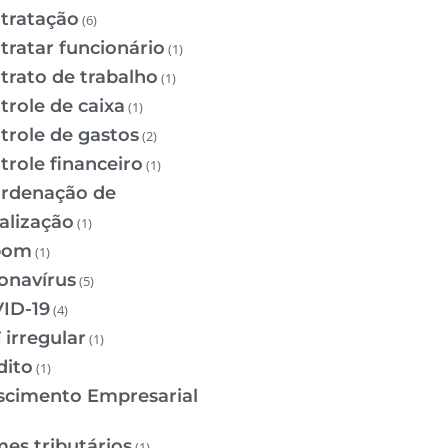
tratação
(6)
tratar funcionário
(1)
trato de trabalho
(1)
trole de caixa
(1)
trole de gastos
(2)
trole financeiro
(1)
rdenação de
calização
(1)
pom
(1)
onavírus
(5)
ID-19
(4)
 irregular
(1)
dito
(1)
scimento Empresarial
mes tributários
(1)