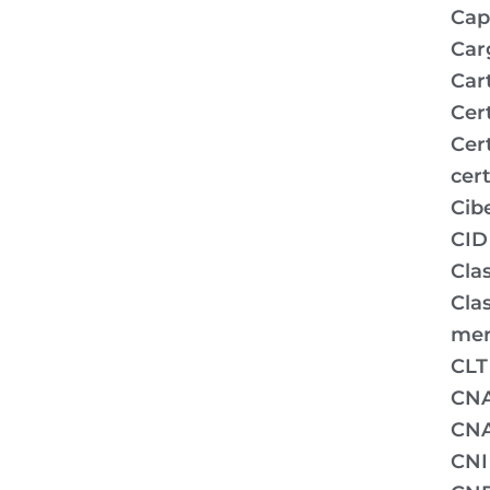
Capi
Car
Car
Cer
Cer
cert
Cib
CID
Clas
Clas
mer
CLT
CN
CNA
CNI