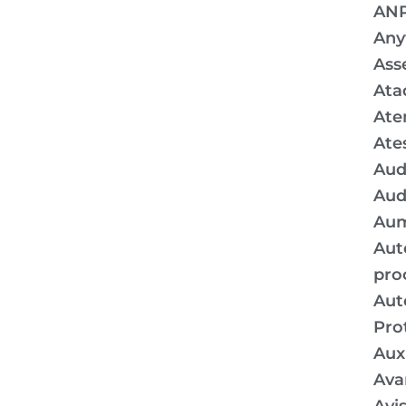
AN
Any
Ass
Ata
Ate
Ate
Aud
Aud
Aum
Aut
pro
Aut
Pro
Auxí
Ava