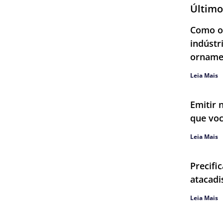
Último
Como ob
indústr
orname
Leia Mais
Emitir 
que voc
Leia Mais
Precifi
atacadi
Leia Mais