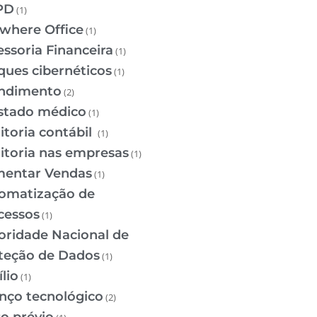
PD
(1)
where Office
(1)
essoria Financeira
(1)
ques cibernéticos
(1)
ndimento
(2)
stado médico
(1)
itoria contábil
(1)
itoria nas empresas
(1)
entar Vendas
(1)
omatização de
cessos
(1)
oridade Nacional de
teção de Dados
(1)
lio
(1)
nço tecnológico
(2)