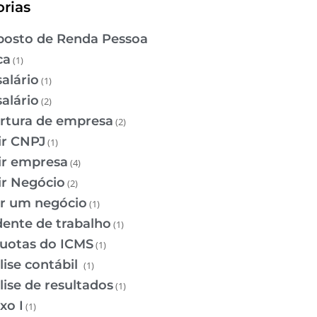
rias
osto de Renda Pessoa
ca
(1)
salário
(1)
salário
(2)
rtura de empresa
(2)
ir CNPJ
(1)
ir empresa
(4)
ir Negócio
(2)
ir um negócio
(1)
dente de trabalho
(1)
quotas do ICMS
(1)
lise contábil
(1)
lise de resultados
(1)
xo I
(1)