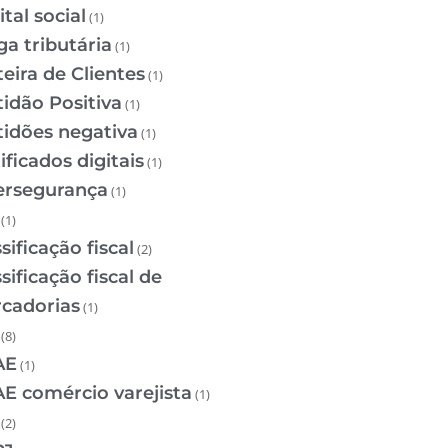
tal social
(1)
ga tributária
(1)
teira de Clientes
(1)
tidão Positiva
(1)
tidões negativa
(1)
ificados digitais
(1)
ersegurança
(1)
(1)
sificação fiscal
(2)
sificação fiscal de
cadorias
(1)
(8)
AE
(1)
E comércio varejista
(1)
(2)