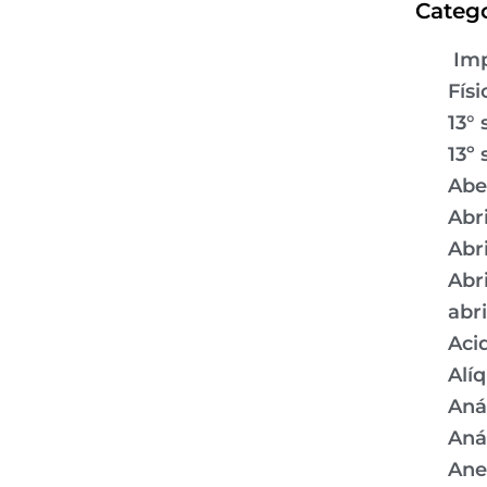
Catego
Imp
Físi
13° 
13º 
Abe
Abr
Abr
Abr
abr
Aci
Alí
Aná
Aná
Ane