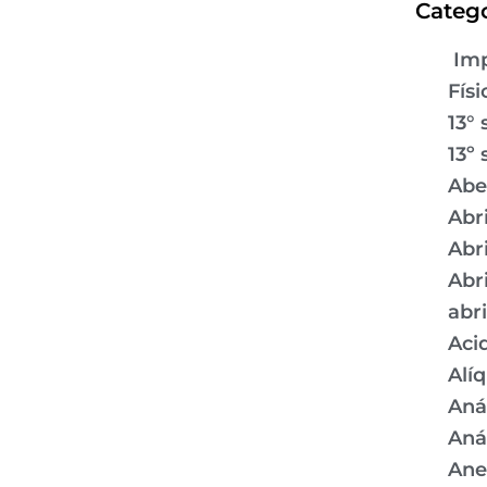
Catego
Imp
Físi
13° 
13º 
Abe
Abr
Abr
Abr
abr
Aci
Alí
Aná
Aná
Ane