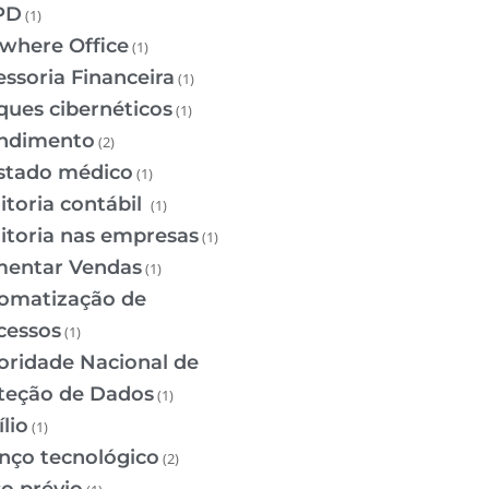
PD
(1)
where Office
(1)
essoria Financeira
(1)
ques cibernéticos
(1)
ndimento
(2)
stado médico
(1)
itoria contábil
(1)
itoria nas empresas
(1)
entar Vendas
(1)
omatização de
cessos
(1)
oridade Nacional de
teção de Dados
(1)
lio
(1)
nço tecnológico
(2)