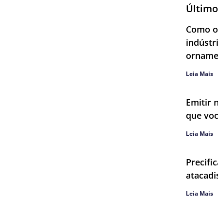
Último
Como ob
indústr
orname
Leia Mais
Emitir 
que voc
Leia Mais
Precifi
atacadi
Leia Mais