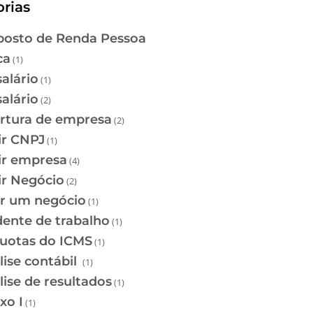
rias
osto de Renda Pessoa
ca
(1)
salário
(1)
salário
(2)
rtura de empresa
(2)
ir CNPJ
(1)
ir empresa
(4)
ir Negócio
(2)
ir um negócio
(1)
dente de trabalho
(1)
quotas do ICMS
(1)
lise contábil
(1)
lise de resultados
(1)
xo I
(1)