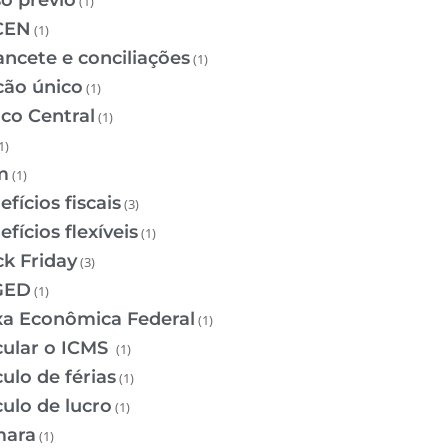
so prévio
(1)
CEN
(1)
ancete e conciliações
(1)
cão único
(1)
co Central
(1)
1)
m
(1)
fícios fiscais
(3)
fícios flexíveis
(1)
ck Friday
(3)
GED
(1)
xa Econômica Federal
(1)
cular o ICMS
(1)
ulo de férias
(1)
culo de lucro
(1)
ara
(1)