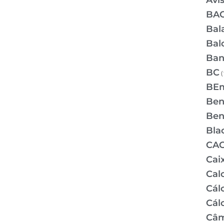
Avi
BA
Bal
Bal
Ban
BC
(
BE
Bene
Bene
Bla
CA
Cai
Cal
Cálc
Cál
Câm