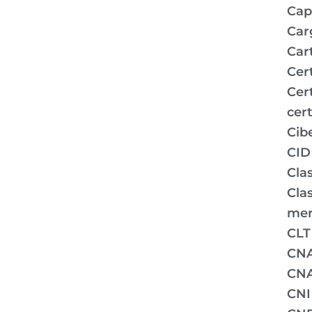
Capi
Car
Car
Cer
Cer
cert
Cib
CID
Clas
Clas
mer
CLT
CN
CNA
CNI