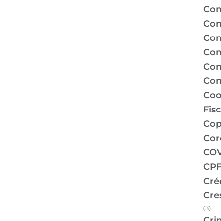
Con
Con
Con
Con
Con
Con
Coo
Fis
Co
Cor
COV
CPF
Cré
Cre
(3)
Cri