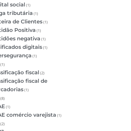
tal social
(1)
ga tributária
(1)
teira de Clientes
(1)
tidão Positiva
(1)
tidões negativa
(1)
ificados digitais
(1)
ersegurança
(1)
(1)
sificação fiscal
(2)
sificação fiscal de
cadorias
(1)
(8)
AE
(1)
E comércio varejista
(1)
(2)