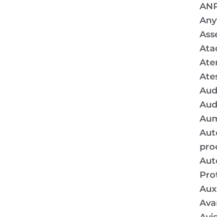
AN
Any
Ass
Ata
Ate
Ate
Aud
Aud
Aum
Aut
pro
Aut
Pro
Auxí
Ava