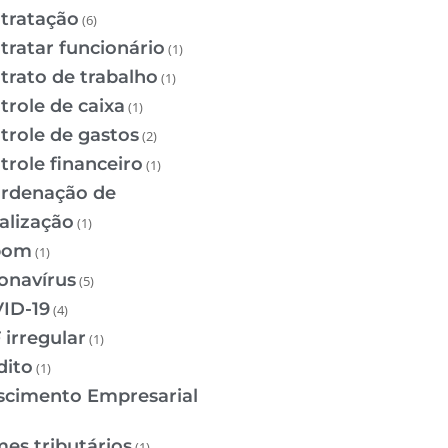
tratação
(6)
tratar funcionário
(1)
trato de trabalho
(1)
trole de caixa
(1)
trole de gastos
(2)
trole financeiro
(1)
rdenação de
calização
(1)
pom
(1)
onavírus
(5)
ID-19
(4)
 irregular
(1)
dito
(1)
scimento Empresarial
mes tributários
(1)