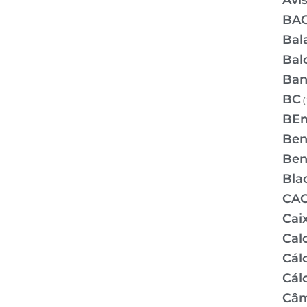
Avi
BA
Bal
Bal
Ban
BC
(
BE
Bene
Bene
Bla
CA
Cai
Cal
Cálc
Cál
Câm