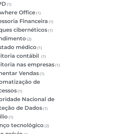
PD
(1)
where Office
(1)
essoria Financeira
(1)
ques cibernéticos
(1)
ndimento
(2)
stado médico
(1)
itoria contábil
(1)
itoria nas empresas
(1)
entar Vendas
(1)
omatização de
cessos
(1)
oridade Nacional de
teção de Dados
(1)
lio
(1)
nço tecnológico
(2)