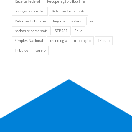
Receita Federal
Recuperação tributária
redução de custos
Reforma Trabalhista
Reforma Tributária
Regime Tributário
Relp
rochas ornamentais
SEBRAE
Selic
Simples Nacional
tecnologia
tributação
Tributo
Tributos
varejo