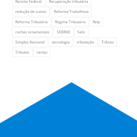
Receita Federal
Recuperação tributária
redução de custos
Reforma Trabalhista
Reforma Tributária
Regime Tributário
Relp
rochas ornamentais
SEBRAE
Selic
Simples Nacional
tecnologia
tributação
Tributo
Tributos
varejo